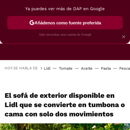
Ya puedes ver más de DAP en Google
Añádenos como fuente preferida
CAFETERAS
FREIDORAS DE AIRE
GUÍAS DE 
Solo necesitas una cuenta de Google
×
HOY SE HABLA DE
Lidl
Tomate
Aceite
Pasta
Pesc
El sofá de exterior disponible en
Lidl que se convierte en tumbona o
cama con solo dos movimientos