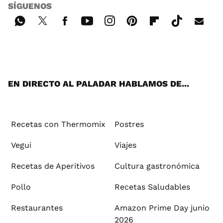
SÍGUENOS
Wh
Twi
Fac
You
Inst
Pint
Flip
Tikt
E-
ats
tter
ebo
tub
agr
ere
boa
ok
mai
App
ok
e
am
st
rd
l
EN DIRECTO AL PALADAR HABLAMOS DE...
Recetas con Thermomix
Postres
Vegui
Viajes
Recetas de Aperitivos
Cultura gastronómica
Pollo
Recetas Saludables
Restaurantes
Amazon Prime Day junio
2026