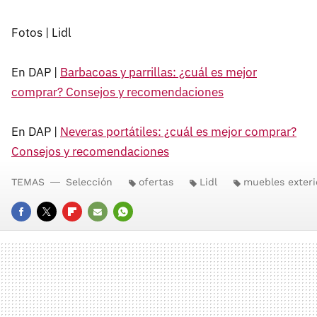
Fotos | Lidl
En DAP |
Barbacoas y parrillas: ¿cuál es mejor
comprar? Consejos y recomendaciones
En DAP |
Neveras portátiles: ¿cuál es mejor comprar?
Consejos y recomendaciones
TEMAS
Selección
ofertas
Lidl
muebles exteri
FACEBOOK
TWITTER
FLIPBOARD
E-
WHATSAPP
MAIL