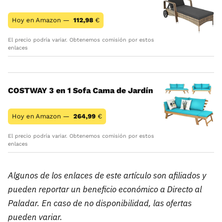
Hoy en Amazon —
112,98
€
El precio podría variar. Obtenemos comisión por estos
enlaces
COSTWAY 3 en 1 Sofa Cama de Jardín
Hoy en Amazon —
264,99
€
El precio podría variar. Obtenemos comisión por estos
enlaces
Algunos de los enlaces de este artículo son afiliados y
pueden reportar un beneficio económico a Directo al
Paladar. En caso de no disponibilidad, las ofertas
pueden variar.