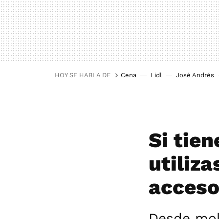
HOY SE HABLA DE
Cena
Lidl
José Andrés
Si tien
utiliza
acceso
Desde mold