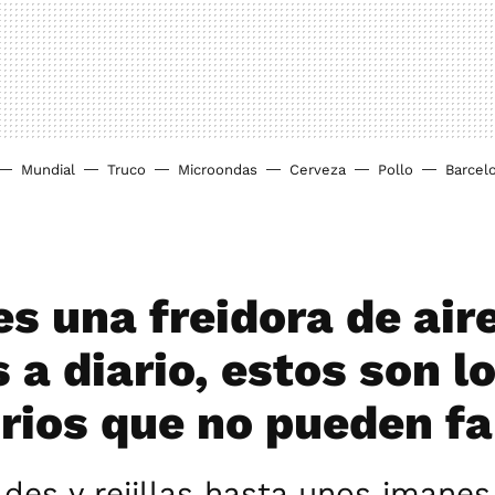
Mundial
Truco
Microondas
Cerveza
Pollo
Barcel
es una freidora de aire
s a diario, estos son l
rios que no pueden fa
es y rejillas hasta unos imanes