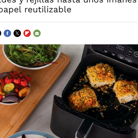
papel reutilizable
FACEBOOK
TWITTER
FLIPBOARD
E-
MAIL