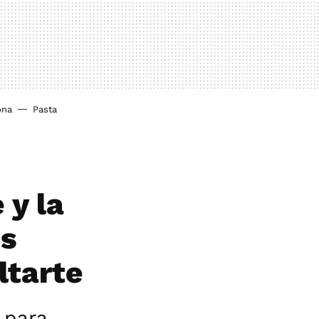
ona
Pasta
 y la
os
ltarte
 para