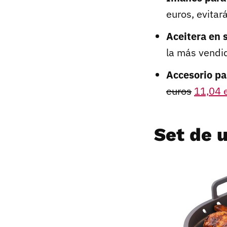
euros, evitar
Aceitera en 
la más vendi
A
ccesorio pa
euros
11,04 
Set de u