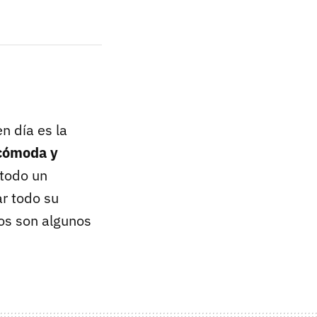
n día es la
 cómoda y
 todo un
r todo su
tos son algunos