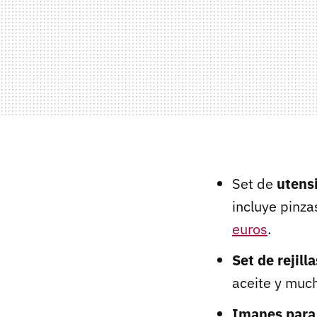
Set de
utensi
incluye pinza
euros
.
Set de rejilla
aceite y muc
Imanes para 