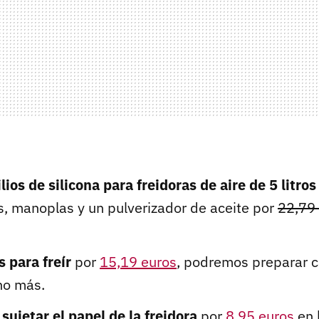
lios de silicona para freidoras de aire de 5 litros
s, manoplas y un pulverizador de aceite por
22,79
s para freír
por
15,19 euros
, podremos preparar ca
ho más.
sujetar el papel de la freidora
por
8,95 euros
en 