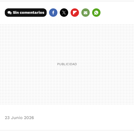
Sin comentarios
FACEBOOK
TWITTER
FLIPBOARD
E-
WHATSAPP
MAIL
23 Junio 2026