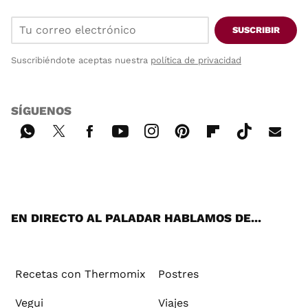
SUSCRIBIR
Suscribiéndote aceptas nuestra
política de privacidad
SÍGUENOS
Wh
Twi
Fac
You
Inst
Pint
Flip
Tikt
E-
ats
tter
ebo
tub
agr
ere
boa
ok
mai
App
ok
e
am
st
rd
l
EN DIRECTO AL PALADAR HABLAMOS DE...
Recetas con Thermomix
Postres
Vegui
Viajes