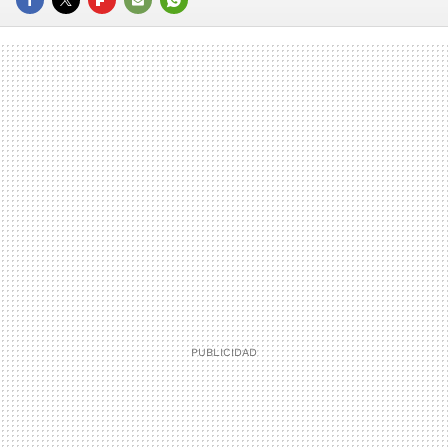
FACEBOOK
TWITTER
FLIPBOARD
E-
WHATSAPP
MAIL