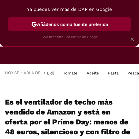
Ya puedes ver más de DAP en Google
Añádenos como fuente preferida
CAFETERAS
FREIDORAS DE AIRE
GUÍAS DE 
Solo necesitas una cuenta de Google
×
HOY SE HABLA DE
Lidl
Tomate
Aceite
Pasta
Pesc
Es el ventilador de techo más
vendido de Amazon y está en
oferta por el Prime Day: menos de
48 euros, silencioso y con filtro de