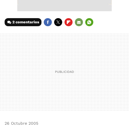
2 comentarios
FACEBOOK
TWITTER
FLIPBOARD
E-
WHATSAPP
MAIL
26 Octubre 2005