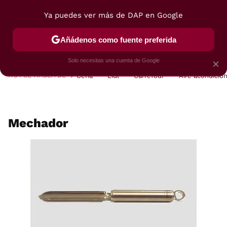
Ya puedes ver más de DAP en Google
MENÚ
NUEVO
Añádenos como fuente preferida
POSTRES
VIAJES
SELECCIÓN
VEGUI
Solo necesitas una cuenta de Google
×
HOY SE HABLA DE
Cena
Lidl
Carrefour
Aire acondicio
Mechador