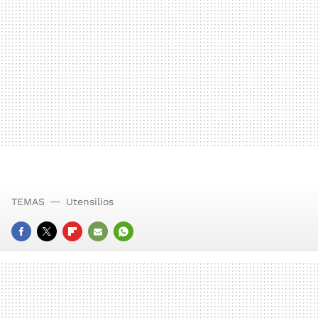
TEMAS
Utensilios
FACEBOOK
TWITTER
FLIPBOARD
E-
WHATSAPP
MAIL