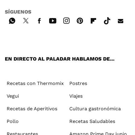
SÍGUENOS
Wh
Twi
Fac
You
Inst
Pint
Flip
Tikt
E-
ats
tter
ebo
tub
agr
ere
boa
ok
mai
App
ok
e
am
st
rd
l
EN DIRECTO AL PALADAR HABLAMOS DE...
Recetas con Thermomix
Postres
Vegui
Viajes
Recetas de Aperitivos
Cultura gastronómica
Pollo
Recetas Saludables
Restaurantes
Amazon Prime Day junio