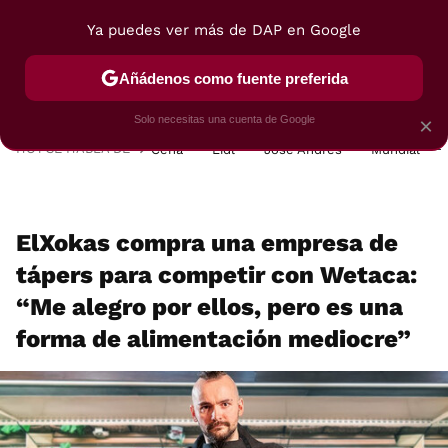
Ya puedes ver más de DAP en Google
MENÚ
NUEVO
Añádenos como fuente preferida
POSTRES
VIAJES
SELECCIÓN
VEGUI
Solo necesitas una cuenta de Google
×
HOY SE HABLA DE
Cena
Lidl
José Andrés
Mundial
ElXokas compra una empresa de
tápers para competir con Wetaca:
“Me alegro por ellos, pero es una
forma de alimentación mediocre”