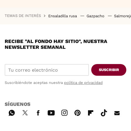
TEMAS DE INTERÉS
Ensaladilla rusa
Gazpacho
Salmore
RECIBE "AL FONDO HAY SITIO", NUESTRA
NEWSLETTER SEMANAL
SUSCRIBIR
Suscribiéndote aceptas nuestra
política de privacidad
SÍGUENOS
Wh
Twi
Fac
You
Inst
Pint
Flip
Tikt
E-
ats
tter
ebo
tub
agr
ere
boa
ok
mai