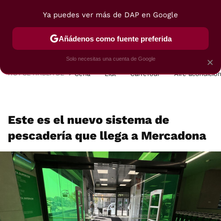
Ya puedes ver más de DAP en Google
MENÚ
NUEVO
Añádenos como fuente preferida
POSTRES
VIAJES
SELECCIÓN
VEGUI
Solo necesitas una cuenta de Google
×
HOY SE HABLA DE
Cena
Lidl
Carrefour
Aire acondicio
Este es el nuevo sistema de
pescadería que llega a Mercadona