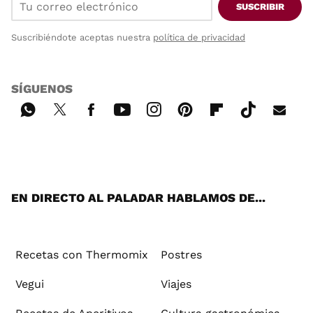
SUSCRIBIR
Suscribiéndote aceptas nuestra
política de privacidad
SÍGUENOS
Wh
Twi
Fac
You
Inst
Pint
Flip
Tikt
E-
ats
tter
ebo
tub
agr
ere
boa
ok
mai
App
ok
e
am
st
rd
l
EN DIRECTO AL PALADAR HABLAMOS DE...
Recetas con Thermomix
Postres
Vegui
Viajes