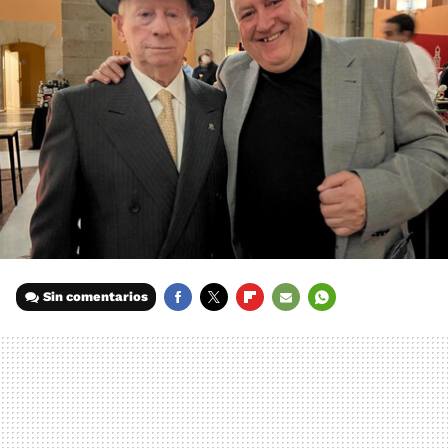
Sin comentarios
FACEBOOK
TWITTER
FLIPBOARD
E-
WHATSAPP
MAIL