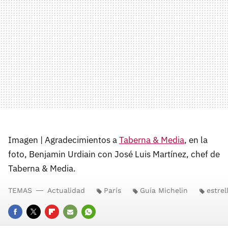
Imagen | Agradecimientos a
Taberna & Media
, en la
foto, Benjamin Urdiain con José Luis Martínez, chef de
Taberna & Media.
TEMAS
Actualidad
París
Guía Michelin
estrel
FACEBOOK
TWITTER
FLIPBOARD
E-
WHATSAPP