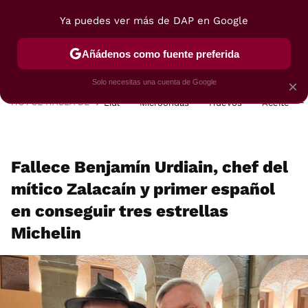
Ya puedes ver más de DAP en Google
MENÚ
NUEVO
Añádenos como fuente preferida
POSTRES
VIAJES
SELECCIÓN
VEGUI
Solo necesitas una cuenta de Google
×
HOY SE HABLA DE
Lidl
Microondas
Huevos
Aceite
Fallece Benjamín Urdiain, chef del
mítico Zalacaín y primer español
en conseguir tres estrellas
Michelin