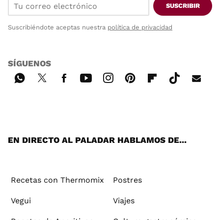
SUSCRIBIR
Suscribiéndote aceptas nuestra
política de privacidad
SÍGUENOS
Wh
Twi
Fac
You
Inst
Pint
Flip
Tikt
E-
ats
tter
ebo
tub
agr
ere
boa
ok
mai
App
ok
e
am
st
rd
l
EN DIRECTO AL PALADAR HABLAMOS DE...
Recetas con Thermomix
Postres
Vegui
Viajes