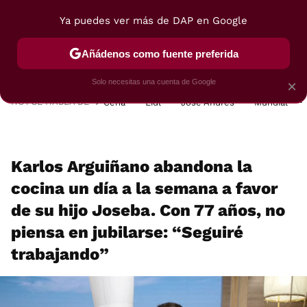
Ya puedes ver más de DAP en Google
MENÚ
NUEVO
Añádenos como fuente preferida
POSTRES
VIAJES
SELECCIÓN
VEGUI
Solo necesitas una cuenta de Google
×
HOY SE HABLA DE
Cena
Lidl
José Andrés
Mundial
Karlos Arguiñano abandona la
cocina un día a la semana a favor
de su hijo Joseba. Con 77 años, no
piensa en jubilarse: “Seguiré
trabajando”