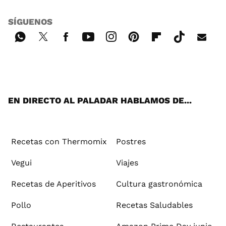
SÍGUENOS
Wh
Twi
Fac
You
Inst
Pint
Flip
Tikt
E-
ats
tter
ebo
tub
agr
ere
boa
ok
mai
App
ok
e
am
st
rd
l
EN DIRECTO AL PALADAR HABLAMOS DE...
Recetas con Thermomix
Postres
Vegui
Viajes
Recetas de Aperitivos
Cultura gastronómica
Pollo
Recetas Saludables