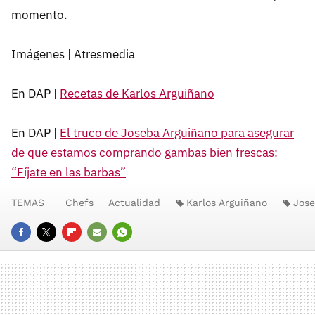
momento.
Imágenes | Atresmedia
En DAP |
Recetas de Karlos Arguiñano
En DAP |
El truco de Joseba Arguiñano para asegurar
de que estamos comprando gambas bien frescas:
“Fíjate en las barbas”
TEMAS
Chefs
Actualidad
Karlos Arguiñano
Jose
FACEBOOK
TWITTER
FLIPBOARD
E-
WHATSAPP
MAIL