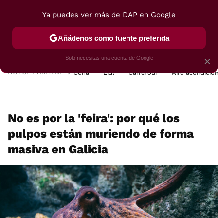
Ya puedes ver más de DAP en Google
MENÚ
NUEVO
Añádenos como fuente preferida
POSTRES
VIAJES
SELECCIÓN
VEGUI
Solo necesitas una cuenta de Google
×
HOY SE HABLA DE
Cena
Lidl
Carrefour
Aire acondicio
No es por la 'feira': por qué los
pulpos están muriendo de forma
masiva en Galicia