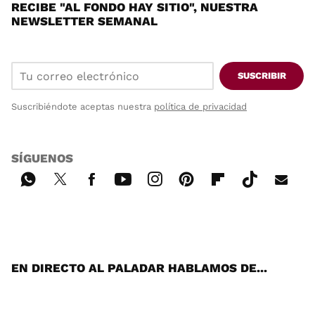
RECIBE "AL FONDO HAY SITIO", NUESTRA
NEWSLETTER SEMANAL
SUSCRIBIR
Suscribiéndote aceptas nuestra
política de privacidad
SÍGUENOS
Wh
Twi
Fac
You
Inst
Pint
Flip
Tikt
E-
ats
tter
ebo
tub
agr
ere
boa
ok
mai
App
ok
e
am
st
rd
l
EN DIRECTO AL PALADAR HABLAMOS DE...