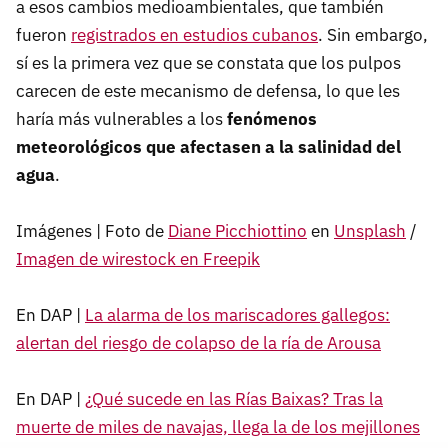
a esos cambios medioambientales, que también
fueron
registrados en estudios cubanos
. Sin embargo,
sí es la primera vez que se constata que los pulpos
carecen de este mecanismo de defensa, lo que les
haría más vulnerables a los
fenómenos
meteorológicos que afectasen a la salinidad del
agua
.
Imágenes | Foto de
Diane Picchiottino
en
Unsplash
/
Imagen de wirestock en Freepik
En DAP |
La alarma de los mariscadores gallegos:
alertan del riesgo de colapso de la ría de Arousa
En DAP |
¿Qué sucede en las Rías Baixas? Tras la
muerte de miles de navajas, llega la de los mejillones