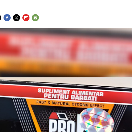
FACEBOOK
TWITTER
FLIPBOARD
E-
MAIL