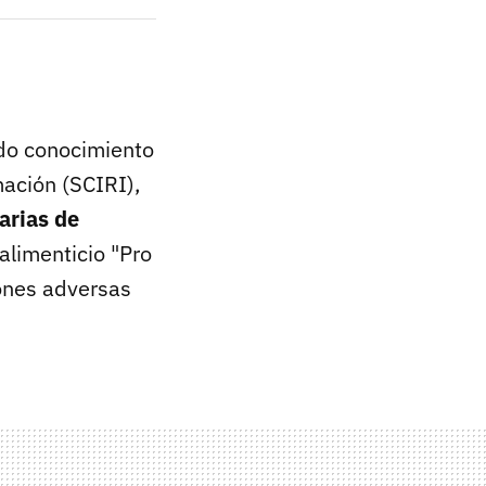
ido conocimiento
ación (SCIRI),
arias de
limenticio "Pro
ones adversas