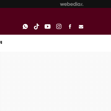
I
WHATSAPP
TIKTOK
YOUTUBE
INSTAGRAM
FACEBOOK
E-
MAIL