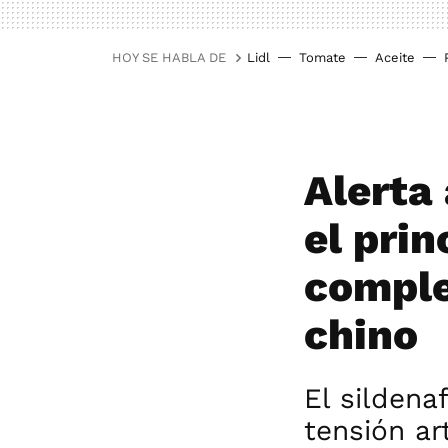
HOY SE HABLA DE
Lidl
Tomate
Aceite
Alerta 
el prin
comple
chino
El sildena
tensión ar