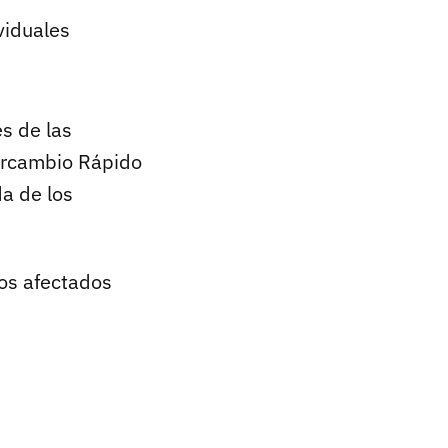
viduales
s de las
ercambio Rápido
da de los
os afectados