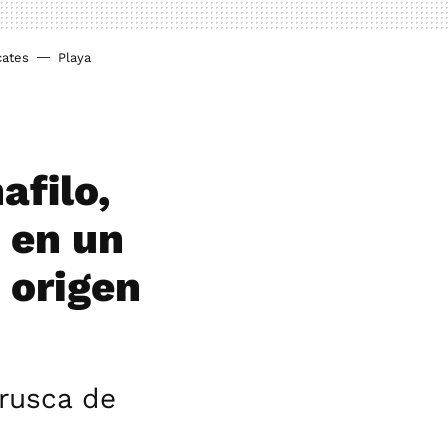
cates
Playa
afilo,
, en un
 origen
brusca de