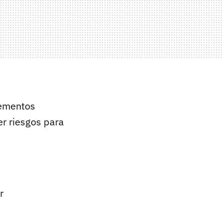
lementos
er riesgos para
r