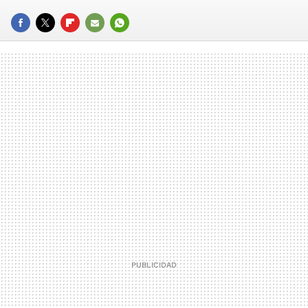
FACEBOOK
TWITTER
FLIPBOARD
E-
WHATSAPP
MAIL