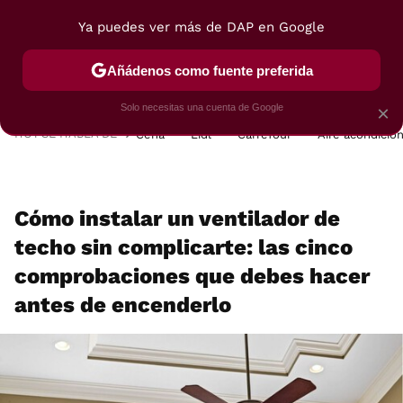
Ya puedes ver más de DAP en Google
MENÚ
NUEVO
Añádenos como fuente preferida
POSTRES
VIAJES
SELECCIÓN
VEGUI
Solo necesitas una cuenta de Google
×
HOY SE HABLA DE
Cena
Lidl
Carrefour
Aire acondicio
Cómo instalar un ventilador de
techo sin complicarte: las cinco
comprobaciones que debes hacer
antes de encenderlo