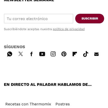
SUSCRIBIR
Suscribiéndote aceptas nuestra
política de privacidad
SÍGUENOS
Wh
Twi
Fac
You
Inst
Pint
Flip
Tikt
E-
ats
tter
ebo
tub
agr
ere
boa
ok
mai
App
ok
e
am
st
rd
l
EN DIRECTO AL PALADAR HABLAMOS DE...
Recetas con Thermomix
Postres