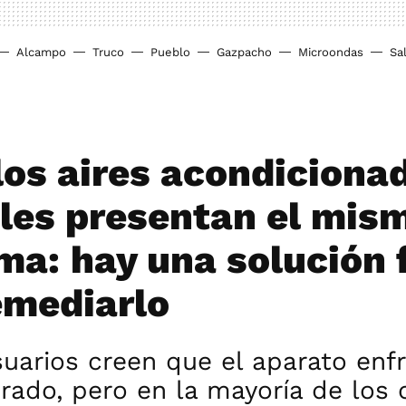
Alcampo
Truco
Pueblo
Gazpacho
Microondas
Sa
los aires acondiciona
iles presentan el mis
ma: hay una solución f
emediarlo
uarios creen que el aparato enf
rado, pero en la mayoría de los 