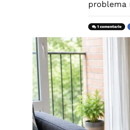
problema 
1 comentario
F