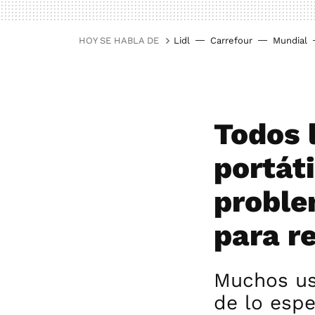
HOY SE HABLA DE
Lidl
Carrefour
Mundial
Todos 
portát
proble
para r
Muchos us
de lo espe