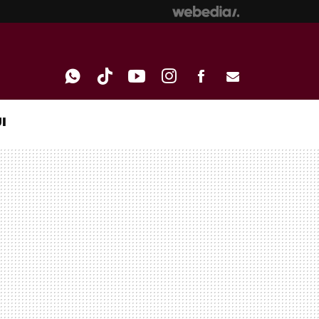
I
WHATSAPP
TIKTOK
YOUTUBE
INSTAGRAM
FACEBOOK
E-
MAIL