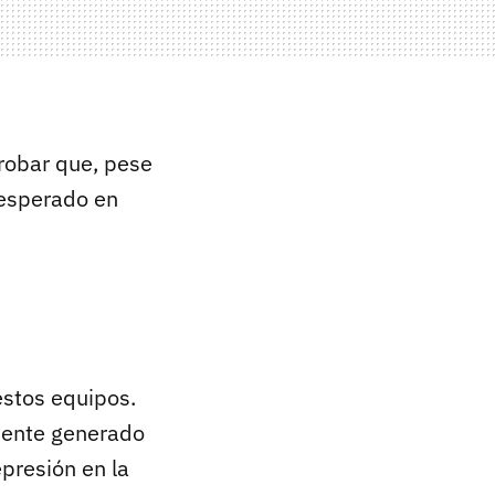
robar que, pese
 esperado en
estos equipos.
liente generado
epresión en la