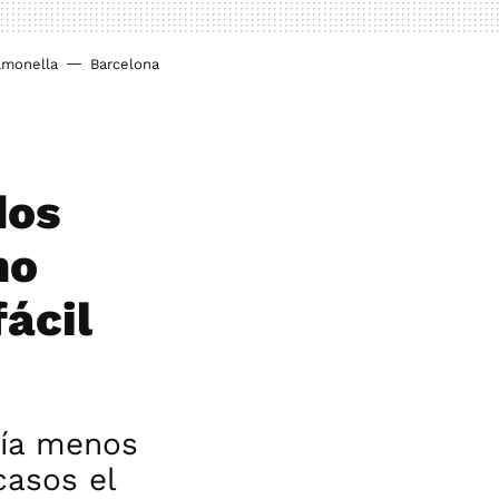
lmonella
Barcelona
dos
mo
ácil
ría menos
casos el