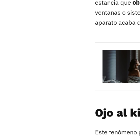
estancia que
ob
ventanas o sist
aparato acaba de
Ojo al k
Este fenómeno p