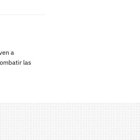
lven a
ombatir las
.