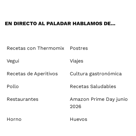
ats
tter
ebo
tub
agr
ere
boa
ok
mai
App
ok
e
am
st
rd
l
EN DIRECTO AL PALADAR HABLAMOS DE...
Recetas con Thermomix
Postres
Vegui
Viajes
Recetas de Aperitivos
Cultura gastronómica
Pollo
Recetas Saludables
Restaurantes
Amazon Prime Day junio
2026
Horno
Huevos