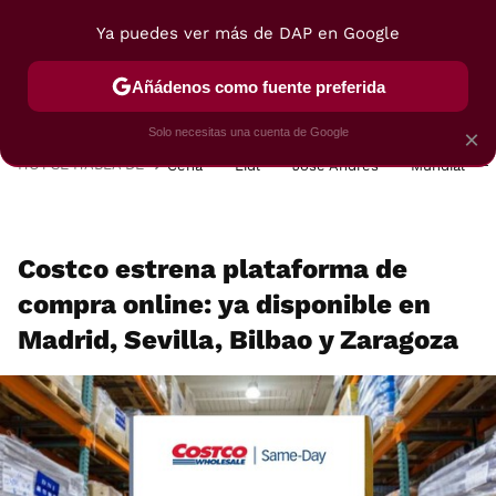
Ya puedes ver más de DAP en Google
MENÚ
NUEVO
Añádenos como fuente preferida
POSTRES
VIAJES
SELECCIÓN
VEGUI
Solo necesitas una cuenta de Google
×
HOY SE HABLA DE
Cena
Lidl
José Andrés
Mundial
Costco estrena plataforma de
compra online: ya disponible en
Madrid, Sevilla, Bilbao y Zaragoza