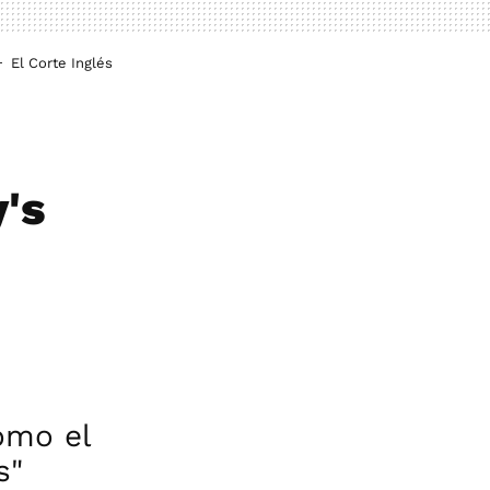
El Corte Inglés
's
omo el
s"