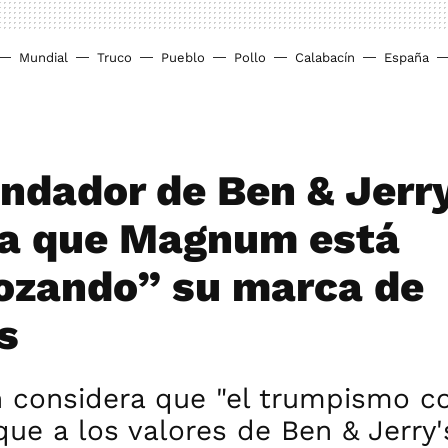
Mundial
Truco
Pueblo
Pollo
Calabacín
España
undador de Ben & Jerry
a que Magnum está
ozando” su marca de
s
 considera que "el trumpismo c
ue a los valores de Ben & Jerry'