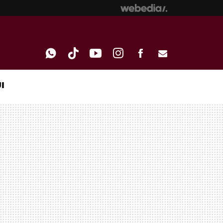
I
WHATSAPP
TIKTOK
YOUTUBE
INSTAGRAM
FACEBOOK
E-
MAIL