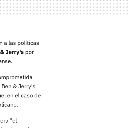
 a las políticas
& Jerry's
por
ense.
comprometida
 Ben & Jerry's
e, en el caso de
licano.
era "el