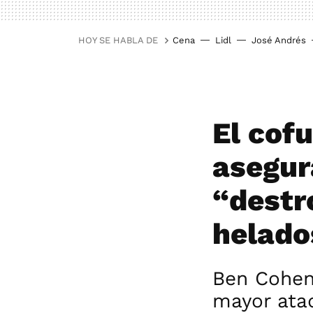
HOY SE HABLA DE
Cena
Lidl
José Andrés
El cof
asegur
“destr
helado
Ben Cohen
mayor ataq