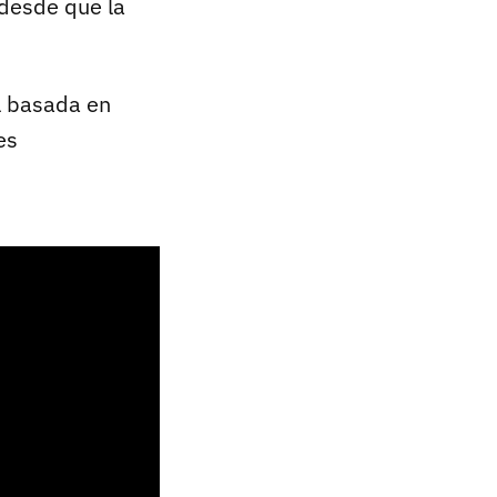
desde que la
l basada en
es