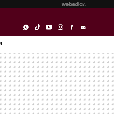
I
WHATSAPP
TIKTOK
YOUTUBE
INSTAGRAM
FACEBOOK
E-
MAIL