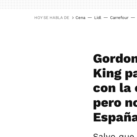
HOY SE HABLA DE
Cena
Lidl
Carrefour
Gordon
King p
con la
pero n
Españ
Salvo que