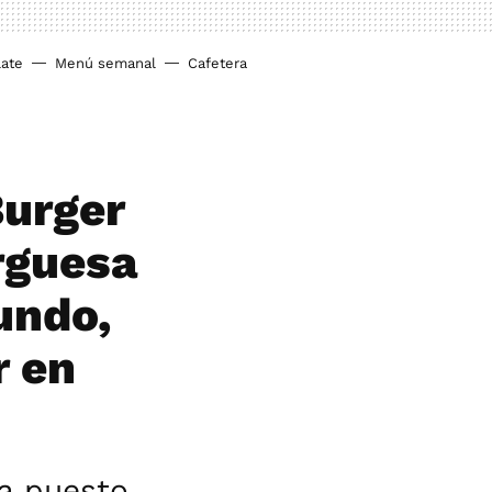
ate
Menú semanal
Cafetera
Burger
rguesa
undo,
r en
ha puesto