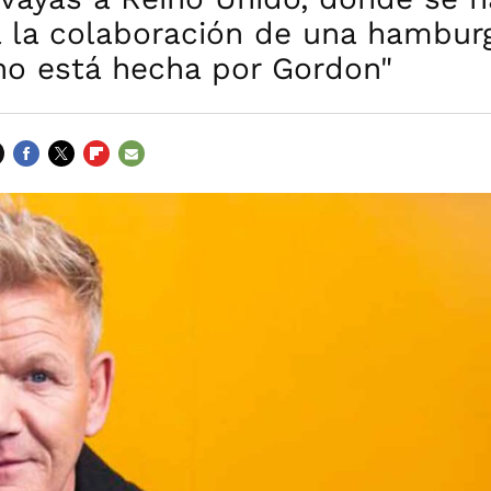
 la colaboración de una hambur
"no está hecha por Gordon"
FACEBOOK
TWITTER
FLIPBOARD
E-
MAIL