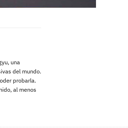
gyu, una
sivas del mundo.
poder probarla.
nido, al menos