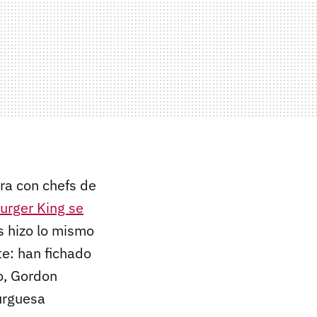
ra con chefs de
urger King se
s hizo lo mismo
te: han fichado
o, Gordon
urguesa