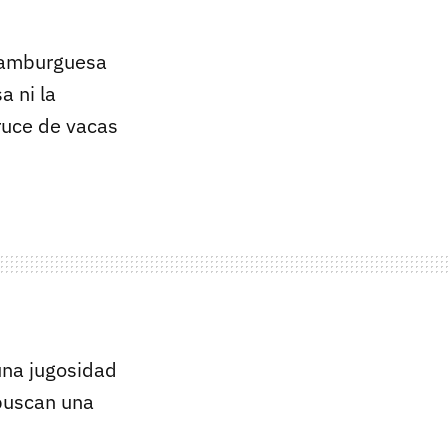
 hamburguesa
a ni la
cruce de vacas
una jugosidad
 buscan una