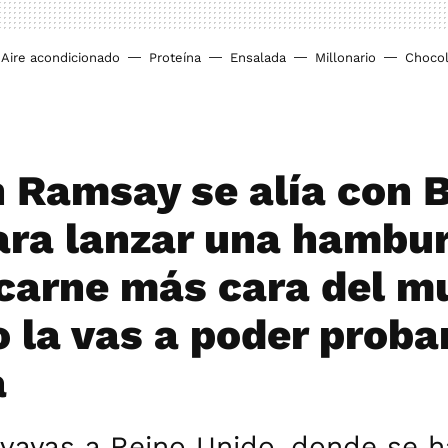
Aire acondicionado
Proteína
Ensalada
Millonario
Chocol
 Ramsay se alía con 
ara lanzar una hambu
 carne más cara del m
o la vas a poder proba
a
 vayas a Reino Unido, donde se 