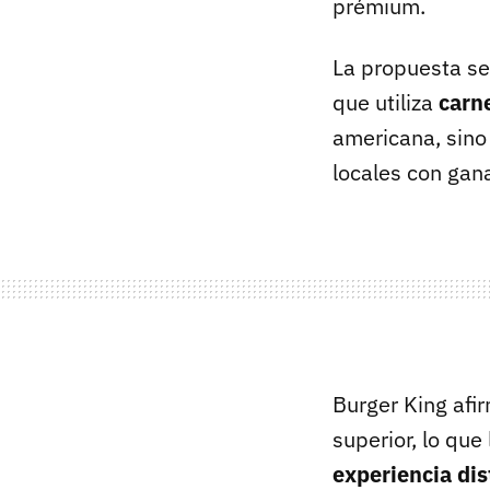
prémium.
La propuesta s
que utiliza
carn
americana, sino 
locales con ga
Burger King afi
superior, lo qu
experiencia dis