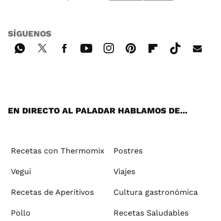
SÍGUENOS
Wh
Twi
Fac
You
Inst
Pint
Flip
Tikt
E-
ats
tter
ebo
tub
agr
ere
boa
ok
mai
App
ok
e
am
st
rd
l
EN DIRECTO AL PALADAR HABLAMOS DE...
Recetas con Thermomix
Postres
Vegui
Viajes
Recetas de Aperitivos
Cultura gastronómica
Pollo
Recetas Saludables