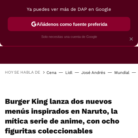
Ya puedes ver más de DAP en Google
Añádenos como fuente preferida
CAFETERAS
FREIDORAS DE AIRE
GUÍAS DE 
Solo necesitas una cuenta de Google
×
HOY SE HABLA DE
Cena
Lidl
José Andrés
Mundial
Burger King lanza dos nuevos
menús inspirados en Naruto, la
mítica serie de anime, con ocho
figuritas coleccionables