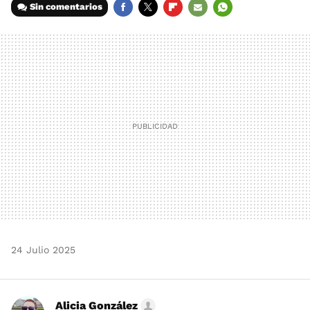
Sin comentarios
FACEBOOK
TWITTER
FLIPBOARD
E-
WHATSAPP
MAIL
24 Julio 2025
Alicia González