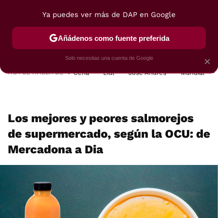
Ya puedes ver más de DAP en Google
MENÚ
NUEVO
Añádenos como fuente preferida
POSTRES
VIAJES
SELECCIÓN
VEGUI
Solo necesitas una cuenta de Google
×
HOY SE HABLA DE
Cena
Lidl
José Andrés
Mundial
Los mejores y peores salmorejos
de supermercado, según la OCU: de
Mercadona a Dia