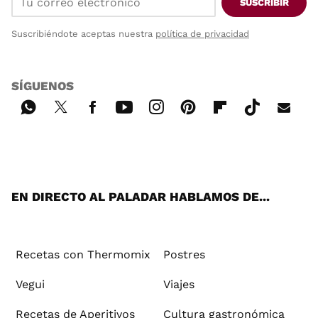
SUSCRIBIR
Suscribiéndote aceptas nuestra
política de privacidad
SÍGUENOS
Wh
Twi
Fac
You
Inst
Pint
Flip
Tikt
E-
ats
tter
ebo
tub
agr
ere
boa
ok
mai
App
ok
e
am
st
rd
l
EN DIRECTO AL PALADAR HABLAMOS DE...
Recetas con Thermomix
Postres
Vegui
Viajes
Recetas de Aperitivos
Cultura gastronómica