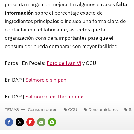
presenta margen de mejora. En algunos envases
falta
información
sobre el porcentaje exacto de
ingredientes principales o incluso una forma clara de
contactar con el fabricante, aspectos que la
organización considera importantes para que el
consumidor pueda comparar con mayor facilidad.
Fotos | En Pexels:
Foto de Ivan Vi
y OCU
En DAP |
Salmorejo sin pan
En DAP |
Salmorejo en Thermomix
TEMAS
Consumidores
OCU
Consumidores
Sa
FACEBOOK
TWITTER
FLIPBOARD
E-
WHATSAPP