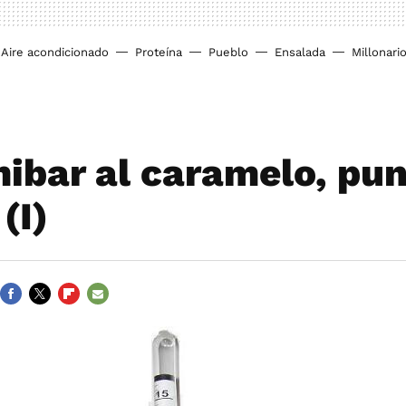
Aire acondicionado
Proteína
Pueblo
Ensalada
Millonari
mibar al caramelo, pun
(I)
FACEBOOK
TWITTER
FLIPBOARD
E-
MAIL