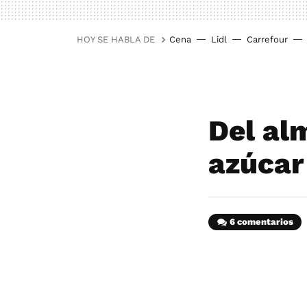
HOY SE HABLA DE
Cena
Lidl
Carrefour
Del al
azúcar 
6 comentarios