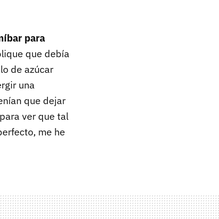
míbar para
plique que debía
ilo de azúcar
rgir una
tenían que dejar
para ver que tal
perfecto, me he