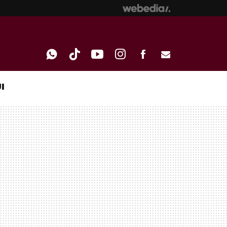
I
WHATSAPP
TIKTOK
YOUTUBE
INSTAGRAM
FACEBOOK
E-
MAIL