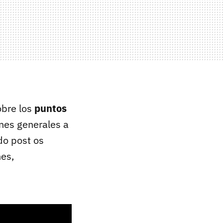
obre los
puntos
nes generales a
do post os
nes,