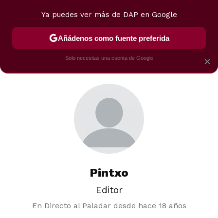
Ya puedes ver más de DAP en Google
MENÚ
NUEVO
Añádenos como fuente preferida
POSTRES
VIAJES
SELECCIÓN
VEGUI
Solo necesitas una cuenta de Google
×
Pintxo
Editor
En Directo al Paladar desde
hace 18 años