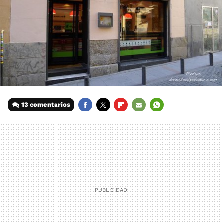
13 comentarios
FACEBOOK
TWITTER
FLIPBOARD
E-
WHATSAPP
MAIL