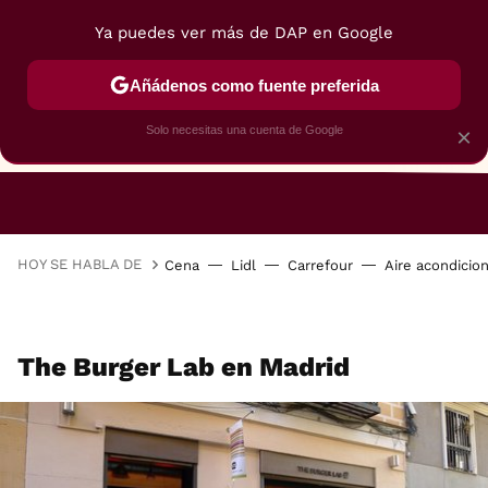
Ya puedes ver más de DAP en Google
Añádenos como fuente preferida
Solo necesitas una cuenta de Google
×
RESTAURANTES
GASTROGUÍA
48 HORAS
HOY SE HABLA DE
Cena
Lidl
Carrefour
Aire acondicio
The Burger Lab en Madrid