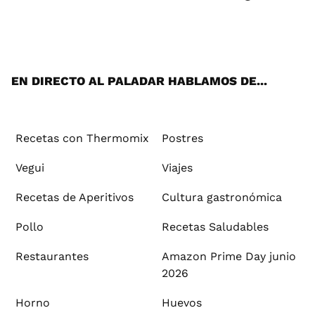
Wh
Twi
Fac
You
Inst
Pint
Flip
Tikt
E-
ats
tter
ebo
tub
agr
ere
boa
ok
mai
App
ok
e
am
st
rd
l
EN DIRECTO AL PALADAR HABLAMOS DE...
Recetas con Thermomix
Postres
Vegui
Viajes
Recetas de Aperitivos
Cultura gastronómica
Pollo
Recetas Saludables
Restaurantes
Amazon Prime Day junio
2026
Horno
Huevos