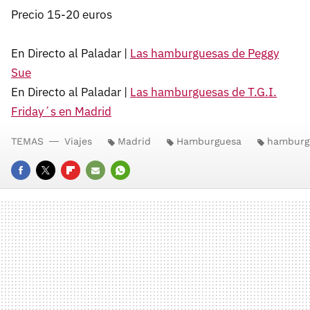
Precio 15-20 euros
En Directo al Paladar |
Las hamburguesas de Peggy
Sue
En Directo al Paladar |
Las hamburguesas de T.G.I.
Friday´s en Madrid
TEMAS
Viajes
Madrid
Hamburguesa
hamburg
FACEBOOK
TWITTER
FLIPBOARD
E-
WHATSAPP
MAIL