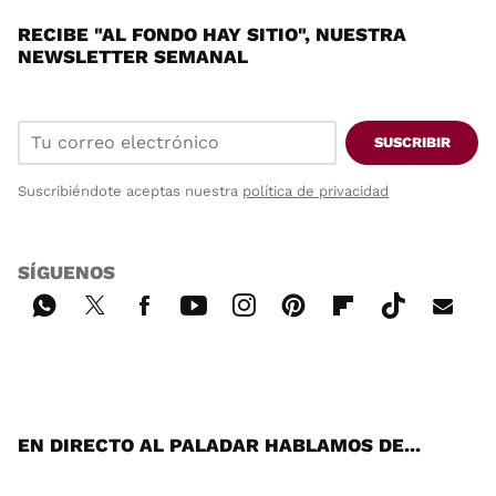
RECIBE "AL FONDO HAY SITIO", NUESTRA
NEWSLETTER SEMANAL
SUSCRIBIR
Suscribiéndote aceptas nuestra
política de privacidad
SÍGUENOS
Wh
Twi
Fac
You
Inst
Pint
Flip
Tikt
E-
ats
tter
ebo
tub
agr
ere
boa
ok
mai
App
ok
e
am
st
rd
l
EN DIRECTO AL PALADAR HABLAMOS DE...