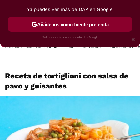
Ya puedes ver más de DAP en Google
MENÚ
NUEVO
Añádenos como fuente preferida
POSTRES
VIAJES
SELECCIÓN
VEGUI
Solo necesitas una cuenta de Google
×
HOY SE HABLA DE
Cena
Lidl
Carrefour
Aire acondicio
Receta de tortiglioni con salsa de
pavo y guisantes