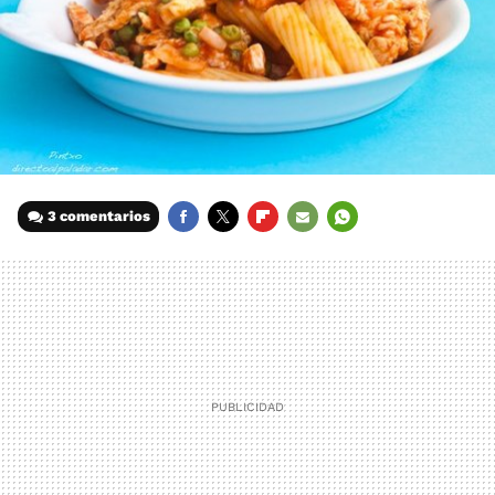
3 comentarios
FACEBOOK
TWITTER
FLIPBOARD
E-
WHATSAPP
MAIL