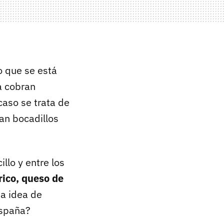
go que se está
a cobran
caso se trata de
an bocadillos
llo y entre los
rico, queso de
na idea de
España?