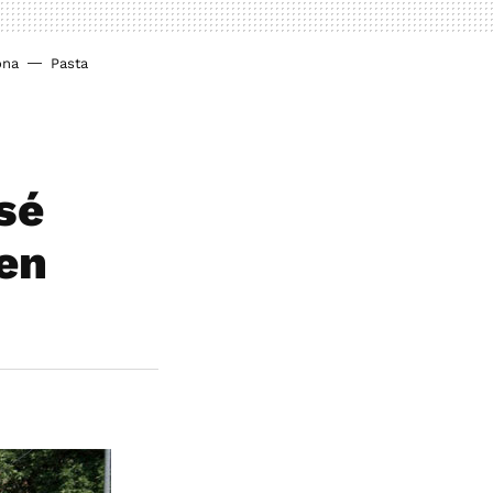
ona
Pasta
sé
en