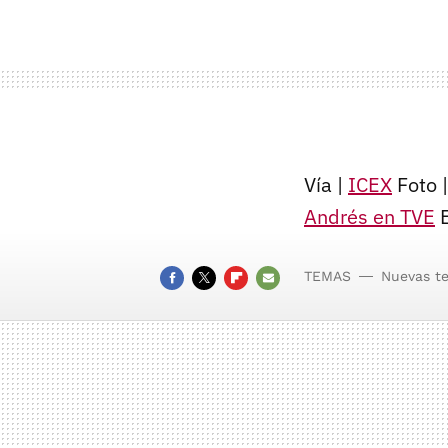
Vía |
ICEX
Foto 
Andrés en TVE
E
TEMAS
Nuevas t
FACEBOOK
TWITTER
FLIPBOARD
E-
MAIL