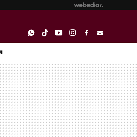
I
WHATSAPP
TIKTOK
YOUTUBE
INSTAGRAM
FACEBOOK
E-
MAIL