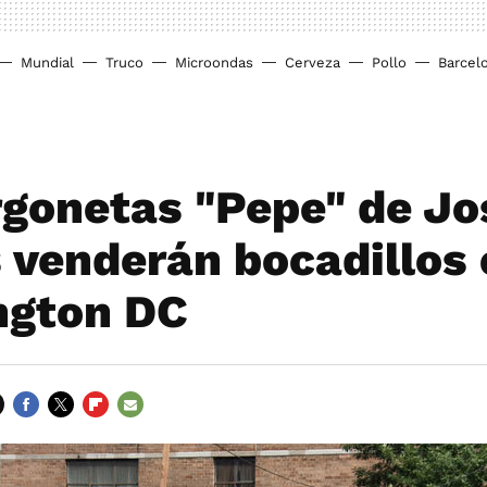
Mundial
Truco
Microondas
Cerveza
Pollo
Barcel
rgonetas "Pepe" de Jo
 venderán bocadillos 
ngton DC
FACEBOOK
TWITTER
FLIPBOARD
E-
MAIL