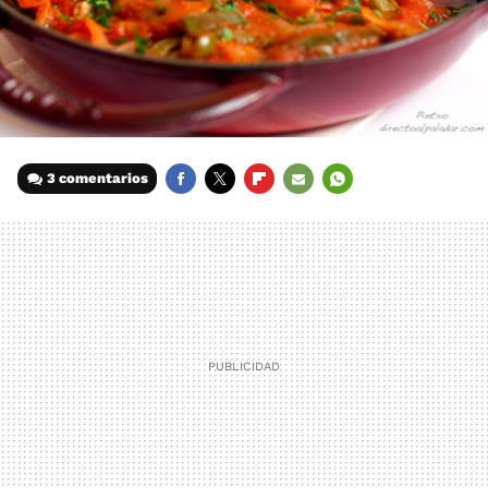
3 comentarios
FACEBOOK
TWITTER
FLIPBOARD
E-
WHATSAPP
MAIL