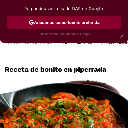
Ya puedes ver más de DAP en Google
MENÚ
NUEVO
Añádenos como fuente preferida
POSTRES
VIAJES
SELECCIÓN
VEGUI
Solo necesitas una cuenta de Google
×
HOY SE HABLA DE
Cena
Lidl
Carrefour
Aire acondicio
Receta de bonito en piperrada