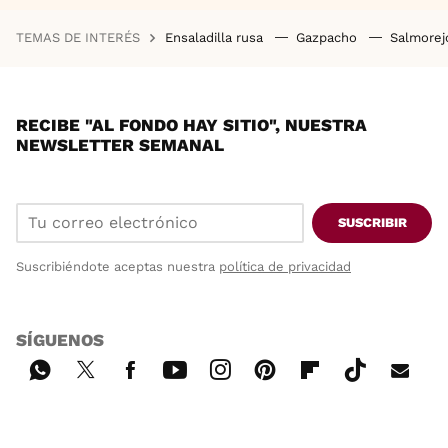
TEMAS DE INTERÉS
Ensaladilla rusa
Gazpacho
Salmore
RECIBE "AL FONDO HAY SITIO", NUESTRA
NEWSLETTER SEMANAL
SUSCRIBIR
Suscribiéndote aceptas nuestra
política de privacidad
SÍGUENOS
Wh
Twi
Fac
You
Inst
Pint
Flip
Tikt
E-
ats
tter
ebo
tub
agr
ere
boa
ok
mai