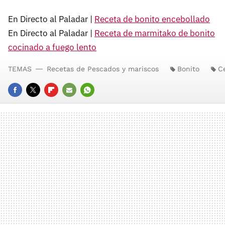
En Directo al Paladar |
Receta de bonito encebollado
En Directo al Paladar |
Receta de marmitako de bonito
cocinado a fuego lento
TEMAS
Recetas de Pescados y mariscos
Bonito
C
FACEBOOK
TWITTER
FLIPBOARD
E-
WHATSAPP
MAIL