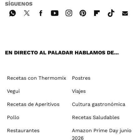
SÍGUENOS
Wh
Twi
Fac
You
Inst
Pint
Flip
Tikt
E-
ats
tter
ebo
tub
agr
ere
boa
ok
mai
App
ok
e
am
st
rd
l
EN DIRECTO AL PALADAR HABLAMOS DE...
Recetas con Thermomix
Postres
Vegui
Viajes
Recetas de Aperitivos
Cultura gastronómica
Pollo
Recetas Saludables
Restaurantes
Amazon Prime Day junio
2026