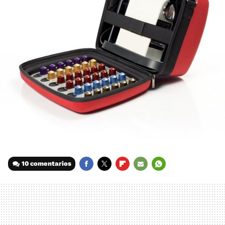
10 comentarios
FACEBOOK
TWITTER
FLIPBOARD
E-
WHATSAPP
MAIL