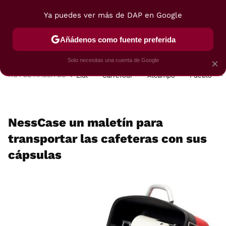
Ya puedes ver más de DAP en Google
MENÚ
NUEVO
Añádenos como fuente preferida
POSTRES
VIAJES
SELECCIÓN
VEGUI
Solo necesitas una cuenta de Google
×
HOY SE HABLA DE
Lidl
Carrefour
Alcampo
Pueblo
NessCase un maletín para
transportar las cafeteras con sus
cápsulas