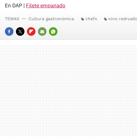
En DAP |
Filete empanado
TEMAS
Cultura gastronómica
chefs
nino redruell
FACEBOOK
TWITTER
FLIPBOARD
E-
WHATSAPP
MAIL