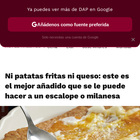
Ya puedes ver más de DAP en Google
MENÚ
NUEVO
Añádenos como fuente preferida
POSTRES
VIAJES
SELECCIÓN
VEGUI
Solo necesitas una cuenta de Google
×
HOY SE HABLA DE
Cena
Lidl
José Andrés
Mundial
Ni patatas fritas ni queso: este es
el mejor añadido que se le puede
hacer a un escalope o milanesa