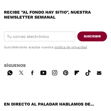
RECIBE "AL FONDO HAY SITIO", NUESTRA
NEWSLETTER SEMANAL
SUSCRIBIR
Suscribiéndote aceptas nuestra
política de privacidad
SÍGUENOS
Wh
Twi
Fac
You
Inst
Pint
Flip
Tikt
E-
ats
tter
ebo
tub
agr
ere
boa
ok
mai
App
ok
e
am
st
rd
l
EN DIRECTO AL PALADAR HABLAMOS DE...