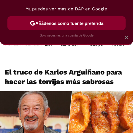
Ya puedes ver más de DAP en Google
MENÚ
NUEVO
Añádenos como fuente preferida
POSTRES
VIAJES
SELECCIÓN
VEGUI
Solo necesitas una cuenta de Google
×
HOY SE HABLA DE
Lidl
Carrefour
Alcampo
Pueblo
El truco de Karlos Arguiñano para
hacer las torrijas más sabrosas