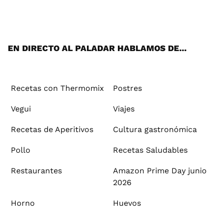
Wh
Twi
Fac
You
Inst
Pint
Flip
Tikt
E-
ats
tter
ebo
tub
agr
ere
boa
ok
mai
App
ok
e
am
st
rd
l
EN DIRECTO AL PALADAR HABLAMOS DE...
Recetas con Thermomix
Postres
Vegui
Viajes
Recetas de Aperitivos
Cultura gastronómica
Pollo
Recetas Saludables
Restaurantes
Amazon Prime Day junio
2026
Horno
Huevos