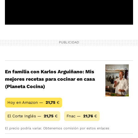
En familia con Karlos Arguiñano: Mis
mejores recetas para cocinar en casa
(Planeta Cocina)
Hoy en Amazon —
21,75
€
El Corte Inglés —
21,75
€
Fnac —
21,76
€
El precio podría variar. Obtenemos comisión por estos enlaces