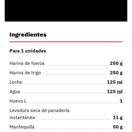
Ingredientes
Para 1 unidades
Harina de fuerza
250
g
Harina de trigo
250
g
Leche
125
ml
Agua
125
ml
Huevo L
1
Levadura seca de panadería
instantánea
11
g
Mantequilla
50
g