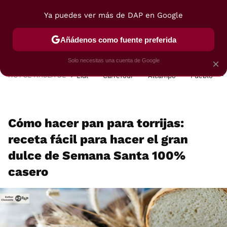
Ya puedes ver más de DAP en Google
MENÚ
NUEVO
Añádenos como fuente preferida
POSTRES
VIAJES
SELECCIÓN
VEGUI
Solo necesitas una cuenta de Google
×
HOY SE HABLA DE
Lidl
Carrefour
Alcampo
Pueblo
Cómo hacer pan para torrijas:
receta fácil para hacer el gran
dulce de Semana Santa 100%
casero