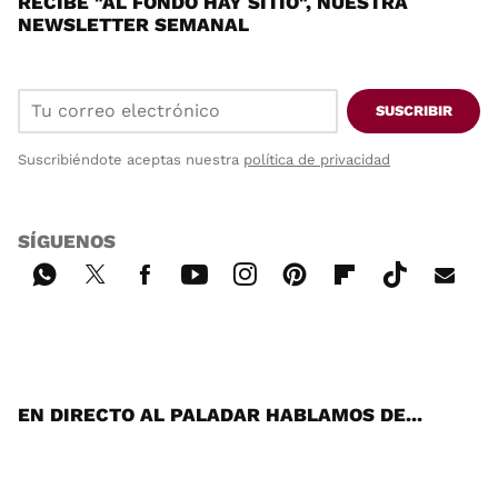
RECIBE "AL FONDO HAY SITIO", NUESTRA
NEWSLETTER SEMANAL
SUSCRIBIR
Suscribiéndote aceptas nuestra
política de privacidad
SÍGUENOS
Wh
Twi
Fac
You
Inst
Pint
Flip
Tikt
E-
ats
tter
ebo
tub
agr
ere
boa
ok
mai
App
ok
e
am
st
rd
l
EN DIRECTO AL PALADAR HABLAMOS DE...