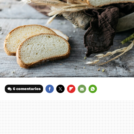
6 comentarios
FACEBOOK
TWITTER
FLIPBOARD
E-
WHATSAPP
MAIL