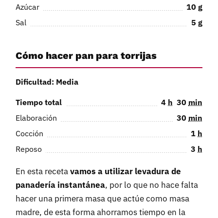
Azúcar
10
g
Sal
5
g
Cómo hacer pan para torrijas
Dificultad: Media
Tiempo total
4
h
30
min
Elaboración
30
min
Cocción
1
h
Reposo
3
h
En esta receta
vamos a utilizar levadura de
panadería instantánea
, por lo que no hace falta
hacer una primera masa que actúe como masa
madre, de esta forma ahorramos tiempo en la