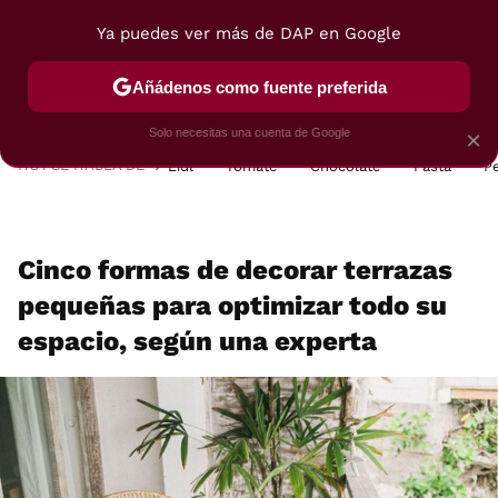
Ya puedes ver más de DAP en Google
MENÚ
NUEVO
Añádenos como fuente preferida
POSTRES
VIAJES
SELECCIÓN
VEGUI
Solo necesitas una cuenta de Google
×
HOY SE HABLA DE
Lidl
Tomate
Chocolate
Pasta
P
Cinco formas de decorar terrazas
pequeñas para optimizar todo su
espacio, según una experta