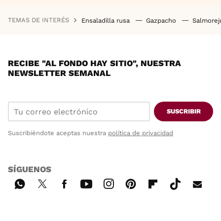
TEMAS DE INTERÉS
Ensaladilla rusa
Gazpacho
Salmore
RECIBE "AL FONDO HAY SITIO", NUESTRA
NEWSLETTER SEMANAL
SUSCRIBIR
Suscribiéndote aceptas nuestra
política de privacidad
SÍGUENOS
Wh
Twi
Fac
You
Inst
Pint
Flip
Tikt
E-
ats
tter
ebo
tub
agr
ere
boa
ok
mai