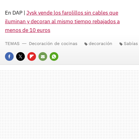
En DAP |
Jysk vende los farolillos sin cables que
iluminan y decoran al mismo tiempo rebajados a
menos de 10 euros
TEMAS
Decoración de cocinas
decoración
Sabías
FACEBOOK
TWITTER
FLIPBOARD
E-
WHATSAPP
MAIL