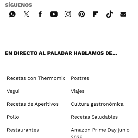
SÍGUENOS
Wh
Twi
Fac
You
Inst
Pint
Flip
Tikt
E-
ats
tter
ebo
tub
agr
ere
boa
ok
mai
App
ok
e
am
st
rd
l
EN DIRECTO AL PALADAR HABLAMOS DE...
Recetas con Thermomix
Postres
Vegui
Viajes
Recetas de Aperitivos
Cultura gastronómica
Pollo
Recetas Saludables
Restaurantes
Amazon Prime Day junio
2026