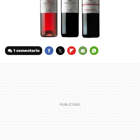
1 comentario
FACEBOOK
TWITTER
FLIPBOARD
E-
WHATSAPP
MAIL