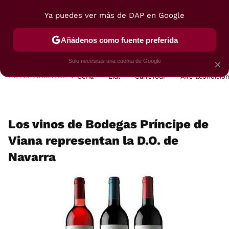
Ya puedes ver más de DAP en Google
MENÚ
NUEVO
Añádenos como fuente preferida
POSTRES
VIAJES
SELECCIÓN
VEGUI
Solo necesitas una cuenta de Google
×
HOY SE HABLA DE
Cena
Lidl
Carrefour
Aire acondicio
Los vinos de Bodegas Príncipe de
Viana representan la D.O. de
Navarra