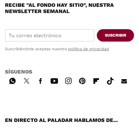
RECIBE "AL FONDO HAY SITIO", NUESTRA
NEWSLETTER SEMANAL
SUSCRIBIR
Suscribiéndote aceptas nuestra
política de privacidad
SÍGUENOS
Wh
Twi
Fac
You
Inst
Pint
Flip
Tikt
E-
ats
tter
ebo
tub
agr
ere
boa
ok
mai
App
ok
e
am
st
rd
l
EN DIRECTO AL PALADAR HABLAMOS DE...