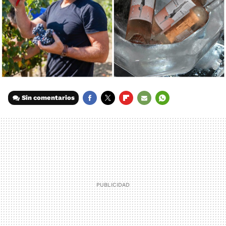
Sin comentarios
FACEBOOK
TWITTER
FLIPBOARD
E-
WHATSAPP
MAIL