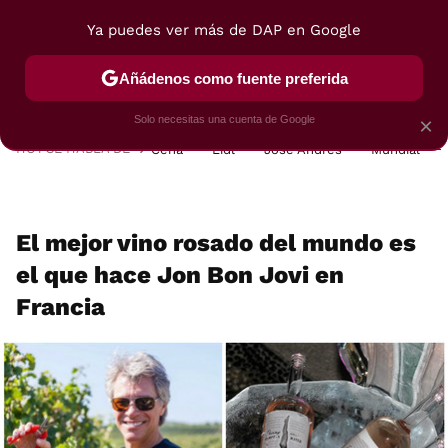
Ya puedes ver más de DAP en Google
MENÚ
NUEVO
Añádenos como fuente preferida
POSTRES
VIAJES
SELECCIÓN
VEGUI
Solo necesitas una cuenta de Google
×
HOY SE HABLA DE
Cena
Lidl
José Andrés
Mundial
El mejor vino rosado del mundo es
el que hace Jon Bon Jovi en
Francia