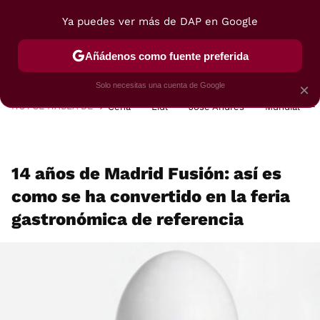
Ya puedes ver más de DAP en Google
MENÚ
NUEVO
Añádenos como fuente preferida
POSTRES
VIAJES
SELECCIÓN
VEGUI
Solo necesitas una cuenta de Google
×
HOY SE HABLA DE
Cena
Lidl
José Andrés
Mundial
14 años de Madrid Fusión: así es
como se ha convertido en la feria
gastronómica de referencia