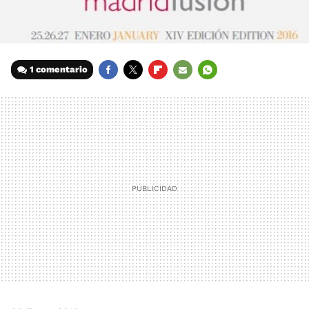
1 comentario
FACEBOOK
TWITTER
FLIPBOARD
E-
WHATSAPP
MAIL