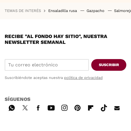
TEMAS DE INTERÉS
Ensaladilla rusa
Gazpacho
Salmore
RECIBE "AL FONDO HAY SITIO", NUESTRA
NEWSLETTER SEMANAL
SUSCRIBIR
Suscribiéndote aceptas nuestra
política de privacidad
SÍGUENOS
Wh
Twi
Fac
You
Inst
Pint
Flip
Tikt
E-
ats
tter
ebo
tub
agr
ere
boa
ok
mai