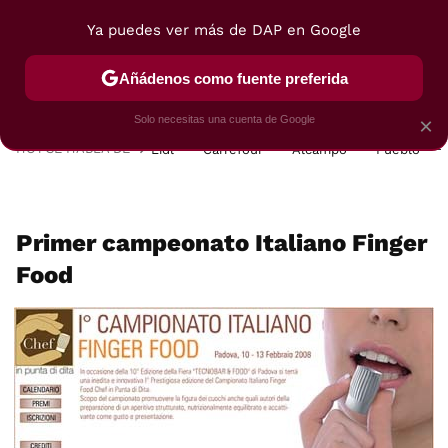
Ya puedes ver más de DAP en Google
MENÚ
NUEVO
Añádenos como fuente preferida
POSTRES
VIAJES
SELECCIÓN
VEGUI
Solo necesitas una cuenta de Google
×
HOY SE HABLA DE
Lidl
Carrefour
Alcampo
Pueblo
Primer campeonato Italiano Finger
Food