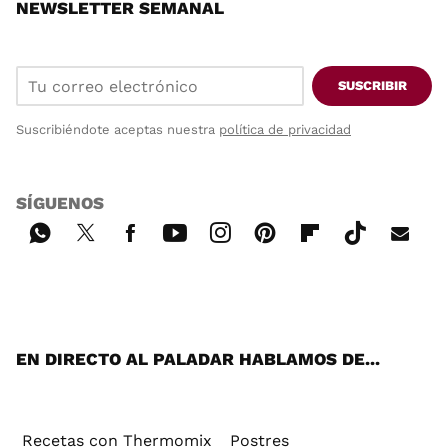
NEWSLETTER SEMANAL
SUSCRIBIR
Suscribiéndote aceptas nuestra
política de privacidad
SÍGUENOS
Wh
Twi
Fac
You
Inst
Pint
Flip
Tikt
E-
ats
tter
ebo
tub
agr
ere
boa
ok
mai
App
ok
e
am
st
rd
l
EN DIRECTO AL PALADAR HABLAMOS DE...
Recetas con Thermomix
Postres