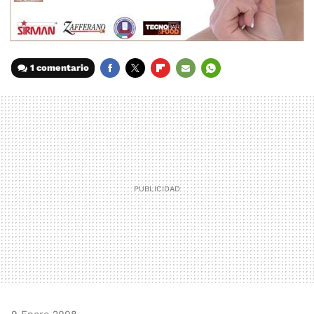
1 comentario
FACEBOOK
TWITTER
FLIPBOARD
E-
WHATSAPP
MAIL