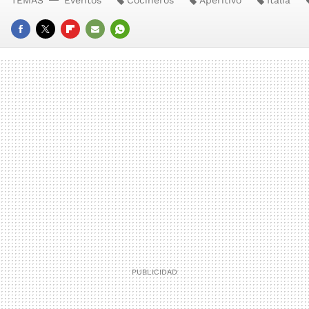
TEMAS
Eventos
Cocineros
Aperitivo
Italia
FACEBOOK
TWITTER
FLIPBOARD
E-
WHATSAPP
MAIL