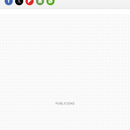
FACEBOOK
TWITTER
FLIPBOARD
E-
WHATSAPP
MAIL