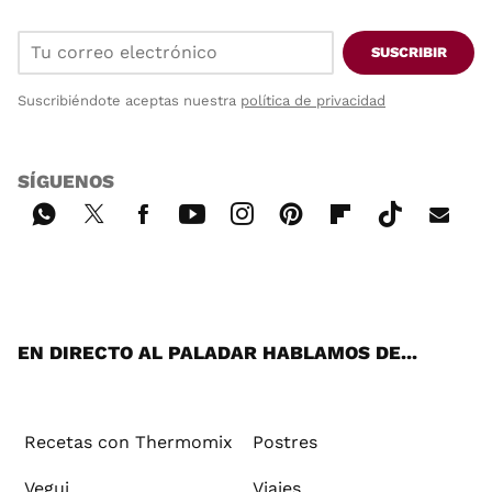
SUSCRIBIR
Suscribiéndote aceptas nuestra
política de privacidad
SÍGUENOS
Wh
Twi
Fac
You
Inst
Pint
Flip
Tikt
E-
ats
tter
ebo
tub
agr
ere
boa
ok
mai
App
ok
e
am
st
rd
l
EN DIRECTO AL PALADAR HABLAMOS DE...
Recetas con Thermomix
Postres
Vegui
Viajes