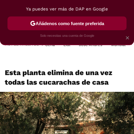
Ya puedes ver más de DAP en Google
MENÚ
NUEVO
Añádenos como fuente preferida
POSTRES
VIAJES
SELECCIÓN
VEGUI
Solo necesitas una cuenta de Google
×
HOY SE HABLA DE
Cena
Lidl
José Andrés
Mundial
Esta planta elimina de una vez
todas las cucarachas de casa