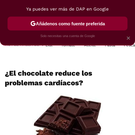
Ya puedes ver más de DAP en Google
MENÚ
NUEVO
Añádenos como fuente preferida
POSTRES
VIAJES
SELECCIÓN
VEGUI
Solo necesitas una cuenta de Google
×
HOY SE HABLA DE
Lidl
Tomate
Aceite
Pasta
Pesc
¿El chocolate reduce los
problemas cardíacos?