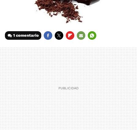
1 comentario
FACEBOOK
TWITTER
FLIPBOARD
E-
WHATSAPP
MAIL