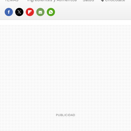
FACEBOOK
TWITTER
FLIPBOARD
E-
WHATSAPP
MAIL