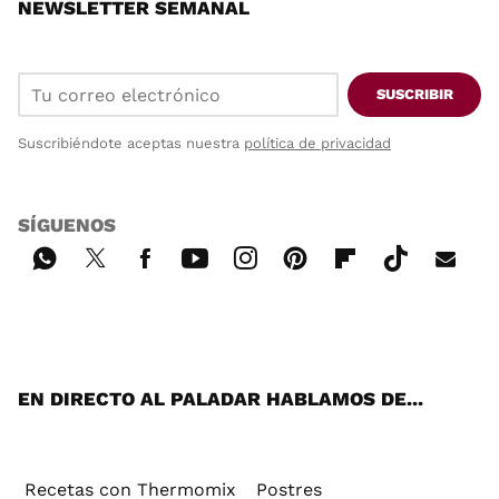
NEWSLETTER SEMANAL
SUSCRIBIR
Suscribiéndote aceptas nuestra
política de privacidad
SÍGUENOS
Wh
Twi
Fac
You
Inst
Pint
Flip
Tikt
E-
ats
tter
ebo
tub
agr
ere
boa
ok
mai
App
ok
e
am
st
rd
l
EN DIRECTO AL PALADAR HABLAMOS DE...
Recetas con Thermomix
Postres