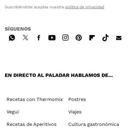
Suscribiéndote aceptas nuestra
política de privacidad
SÍGUENOS
Wh
Twi
Fac
You
Inst
Pint
Flip
Tikt
E-
ats
tter
ebo
tub
agr
ere
boa
ok
mai
App
ok
e
am
st
rd
l
EN DIRECTO AL PALADAR HABLAMOS DE...
Recetas con Thermomix
Postres
Vegui
Viajes
Recetas de Aperitivos
Cultura gastronómica