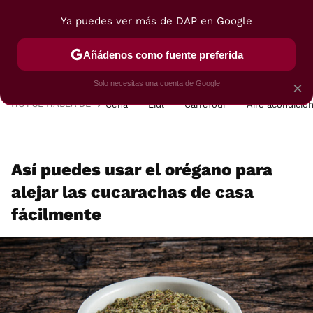
Ya puedes ver más de DAP en Google
MENÚ
NUEVO
Añádenos como fuente preferida
POSTRES
VIAJES
SELECCIÓN
VEGUI
Solo necesitas una cuenta de Google
×
HOY SE HABLA DE
Cena
Lidl
Carrefour
Aire acondicio
Así puedes usar el orégano para
alejar las cucarachas de casa
fácilmente