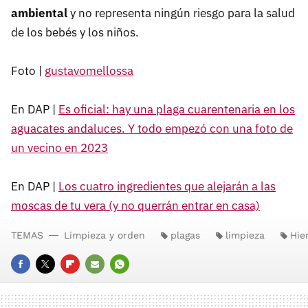
ambiental
y no representa ningún riesgo para la salud
de los bebés y los niños.
Foto |
gustavomellossa
En DAP |
Es oficial: hay una plaga cuarentenaria en los
aguacates andaluces. Y todo empezó con una foto de
un vecino en 2023
En DAP |
Los cuatro ingredientes que alejarán a las
moscas de tu vera (y no querrán entrar en casa)
TEMAS
Limpieza y orden
plagas
limpieza
Hie
FACEBOOK
TWITTER
FLIPBOARD
E-
WHATSAPP
MAIL