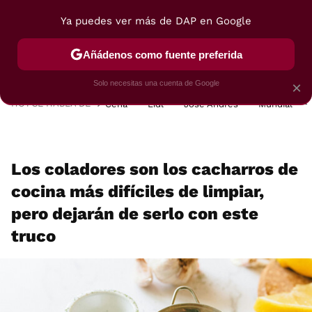
Ya puedes ver más de DAP en Google
MENÚ
NUEVO
Añádenos como fuente preferida
POSTRES
VIAJES
SELECCIÓN
VEGUI
Solo necesitas una cuenta de Google
×
HOY SE HABLA DE
Cena
Lidl
José Andrés
Mundial
Los coladores son los cacharros de
cocina más difíciles de limpiar,
pero dejarán de serlo con este
truco