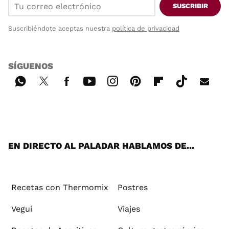
SUSCRIBIR
Suscribiéndote aceptas nuestra
política de privacidad
SÍGUENOS
Wh
Twi
Fac
You
Inst
Pint
Flip
Tikt
E-
ats
tter
ebo
tub
agr
ere
boa
ok
mai
App
ok
e
am
st
rd
l
EN DIRECTO AL PALADAR HABLAMOS DE...
Recetas con Thermomix
Postres
Vegui
Viajes