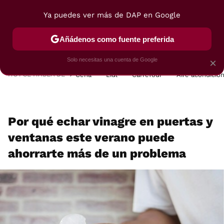
Ya puedes ver más de DAP en Google
MENÚ
NUEVO
Añádenos como fuente preferida
POSTRES
VIAJES
SELECCIÓN
VEGUI
Solo necesitas una cuenta de Google
×
HOY SE HABLA DE
Cena
Lidl
Carrefour
Aire acondicio
Por qué echar vinagre en puertas y
ventanas este verano puede
ahorrarte más de un problema