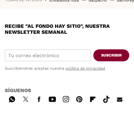
Ensaladilla rusa
Gazpacho
Salmore
RECIBE "AL FONDO HAY SITIO", NUESTRA
NEWSLETTER SEMANAL
SUSCRIBIR
Suscribiéndote aceptas nuestra
política de privacidad
SÍGUENOS
Wh
Twi
Fac
You
Inst
Pint
Flip
Tikt
E-
ats
tter
ebo
tub
agr
ere
boa
ok
mai
App
ok
e
am
st
rd
l