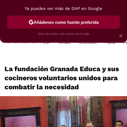
Ya puedes ver más de DAP en Google
MENÚ
NUEVO
Añádenos como fuente preferida
POSTRES
VIAJES
SELECCIÓN
VEGUI
Solo necesitas una cuenta de Google
×
HOY SE HABLA DE
Lidl
Tomate
Chocolate
Pasta
P
La fundación Granada Educa y sus
cocineros voluntarios unidos para
combatir la necesidad