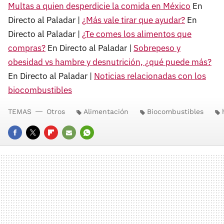
Multas a quien desperdicie la comida en México
En
Directo al Paladar |
¿Más vale tirar que ayudar?
En
Directo al Paladar |
¿Te comes los alimentos que
compras?
En Directo al Paladar |
Sobrepeso y
obesidad vs hambre y desnutrición, ¿qué puede más?
En Directo al Paladar |
Noticias relacionadas con los
biocombustibles
TEMAS
Otros
Alimentación
Biocombustibles
FACEBOOK
TWITTER
FLIPBOARD
E-
WHATSAPP
MAIL