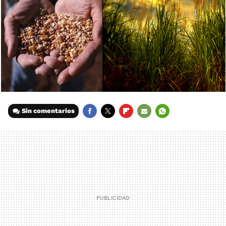
Sin comentarios
FACEBOOK
TWITTER
FLIPBOARD
E-
WHATSAPP
MAIL