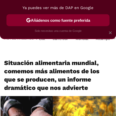
Ya puedes ver más de DAP en Google
MENÚ
NUEVO
Añádenos como fuente preferida
POSTRES
VIAJES
SELECCIÓN
VEGUI
Solo necesitas una cuenta de Google
×
HOY SE HABLA DE
Lidl
Carrefour
Mundial
Alcampo
Situación alimentaria mundial,
comemos más alimentos de los
que se producen, un informe
dramático que nos advierte