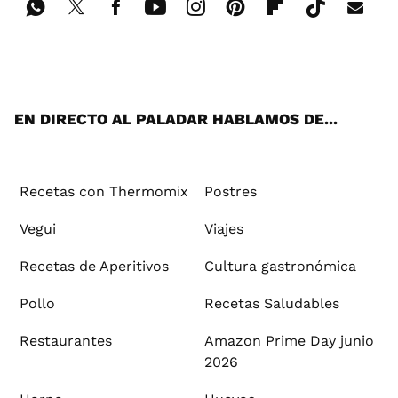
Wh
Twi
Fac
You
Inst
Pint
Flip
Tikt
E-
ats
tter
ebo
tub
agr
ere
boa
ok
mai
App
ok
e
am
st
rd
l
EN DIRECTO AL PALADAR HABLAMOS DE...
Recetas con Thermomix
Postres
Vegui
Viajes
Recetas de Aperitivos
Cultura gastronómica
Pollo
Recetas Saludables
Restaurantes
Amazon Prime Day junio
2026