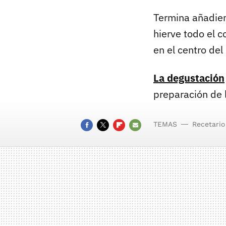
Termina añadien
hierve todo el c
en el centro de
La degustación
preparación de 
TEMAS
Recetario
FACEBOOK
TWITTER
FLIPBOARD
E-
MAIL