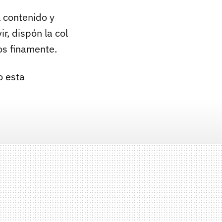
l contenido y
r, dispón la col
os finamente.
o esta