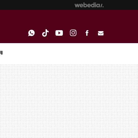
I
WHATSAPP
TIKTOK
YOUTUBE
INSTAGRAM
FACEBOOK
E-
MAIL