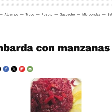
Alcampo
Truco
Pueblo
Gazpacho
Microondas
Sa
mbarda con manzanas
FACEBOOK
TWITTER
FLIPBOARD
E-
MAIL