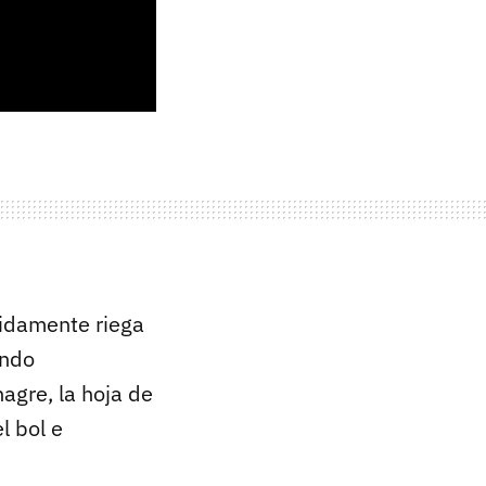
uidamente riega
endo
agre, la hoja de
l bol e