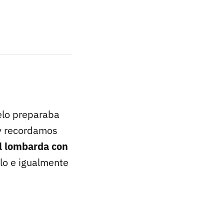
elo preparaba
 y recordamos
l lombarda con
elo e igualmente