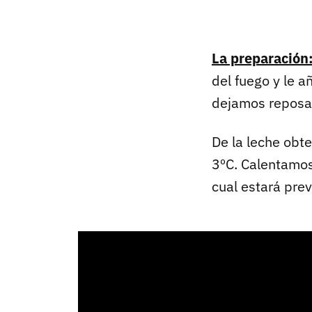
La preparación
del fuego y le 
dejamos reposar
De la leche obt
3ºC. Calentamos 
cual estará pre