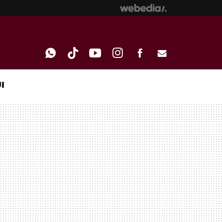
I
WHATSAPP
TIKTOK
YOUTUBE
INSTAGRAM
FACEBOOK
E-
MAIL