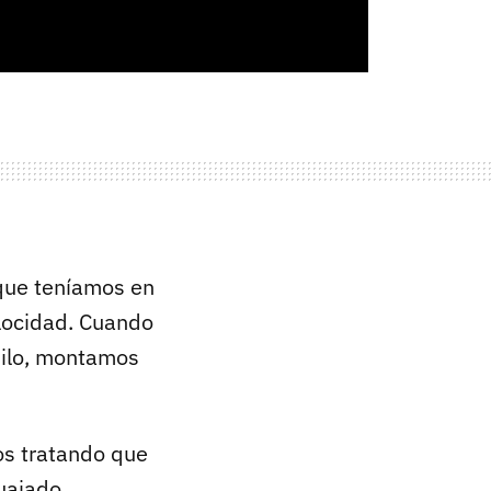
que teníamos en
locidad. Cuando
hilo, montamos
os tratando que
uajado