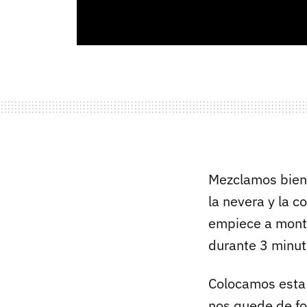
Mezclamos bien 
la nevera y la 
empiece a monta
durante 3 minu
Colocamos esta 
nos quede de fo