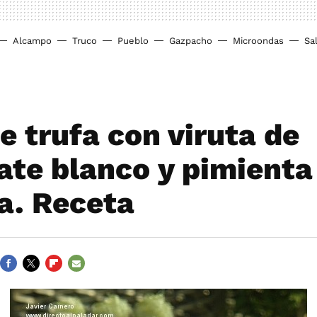
Alcampo
Truco
Pueblo
Gazpacho
Microondas
Sa
e trufa con viruta de
ate blanco y pimienta
a. Receta
FACEBOOK
TWITTER
FLIPBOARD
E-
MAIL