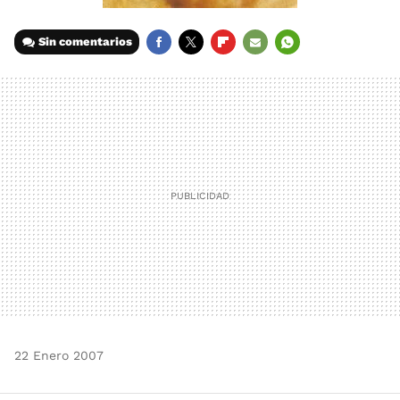
Sin comentarios
FACEBOOK
TWITTER
FLIPBOARD
E-
WHATSAPP
MAIL
22 Enero 2007