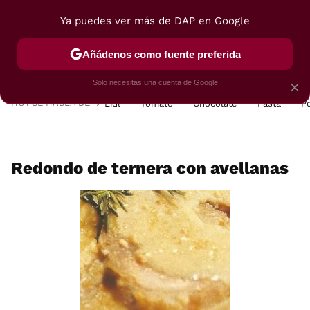
Ya puedes ver más de DAP en Google
MENÚ
NUEVO
Añádenos como fuente preferida
POSTRES
VIAJES
SELECCIÓN
VEGUI
Solo necesitas una cuenta de Google
×
HOY SE HABLA DE
Lidl
Tomate
Chocolate
Pasta
P
Redondo de ternera con avellanas