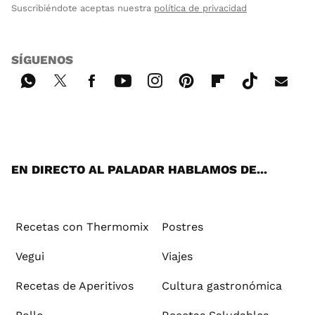
Suscribiéndote aceptas nuestra
política de privacidad
SÍGUENOS
Wh
Twi
Fac
You
Inst
Pint
Flip
Tikt
E-
ats
tter
ebo
tub
agr
ere
boa
ok
mai
App
ok
e
am
st
rd
l
EN DIRECTO AL PALADAR HABLAMOS DE...
Recetas con Thermomix
Postres
Vegui
Viajes
Recetas de Aperitivos
Cultura gastronómica