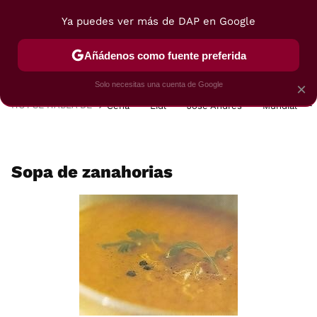
Ya puedes ver más de DAP en Google
MENÚ
NUEVO
Añádenos como fuente preferida
POSTRES
VIAJES
SELECCIÓN
VEGUI
Solo necesitas una cuenta de Google
×
HOY SE HABLA DE
Cena
Lidl
José Andrés
Mundial
Sopa de zanahorias