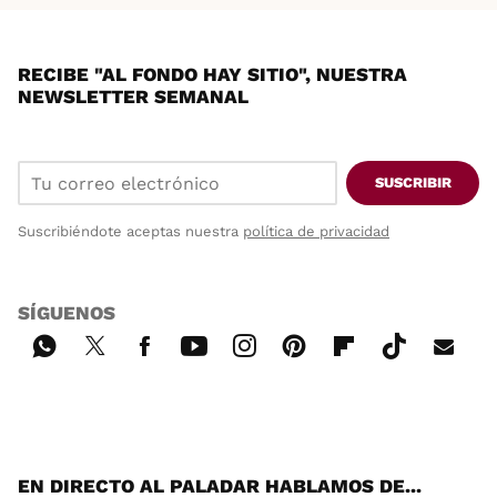
RECIBE "AL FONDO HAY SITIO", NUESTRA
NEWSLETTER SEMANAL
SUSCRIBIR
Suscribiéndote aceptas nuestra
política de privacidad
SÍGUENOS
Wh
Twi
Fac
You
Inst
Pint
Flip
Tikt
E-
ats
tter
ebo
tub
agr
ere
boa
ok
mai
App
ok
e
am
st
rd
l
EN DIRECTO AL PALADAR HABLAMOS DE...