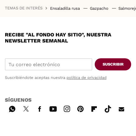
TEMAS DE INTERÉS
Ensaladilla rusa
Gazpacho
Salmore
RECIBE "AL FONDO HAY SITIO", NUESTRA
NEWSLETTER SEMANAL
SUSCRIBIR
Suscribiéndote aceptas nuestra
política de privacidad
SÍGUENOS
Wh
Twi
Fac
You
Inst
Pint
Flip
Tikt
E-
ats
tter
ebo
tub
agr
ere
boa
ok
mai