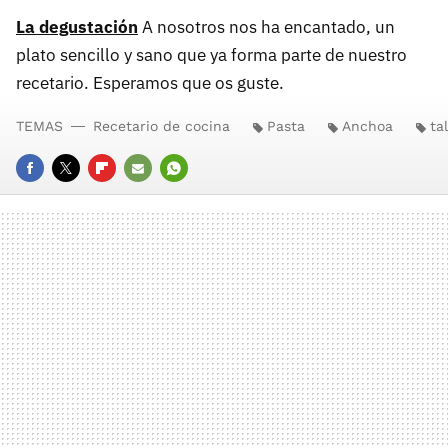
La degustación
A nosotros nos ha encantado, un
plato sencillo y sano que ya forma parte de nuestro
recetario. Esperamos que os guste.
TEMAS
Recetario de cocina
Pasta
Anchoa
ta
FACEBOOK
TWITTER
FLIPBOARD
E-
WHATSAPP
MAIL