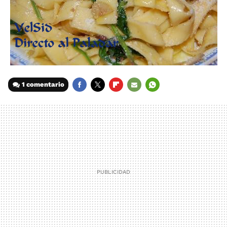
1 comentario
FACEBOOK
TWITTER
FLIPBOARD
E-
WHATSAPP
MAIL