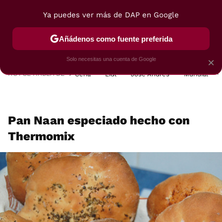
Ya puedes ver más de DAP en Google
MENÚ
NUEVO
Añádenos como fuente preferida
POSTRES
VIAJES
SELECCIÓN
VEGUI
Solo necesitas una cuenta de Google
×
HOY SE HABLA DE
Cena
Lidl
José Andrés
Mundial
Pan Naan especiado hecho con
Thermomix