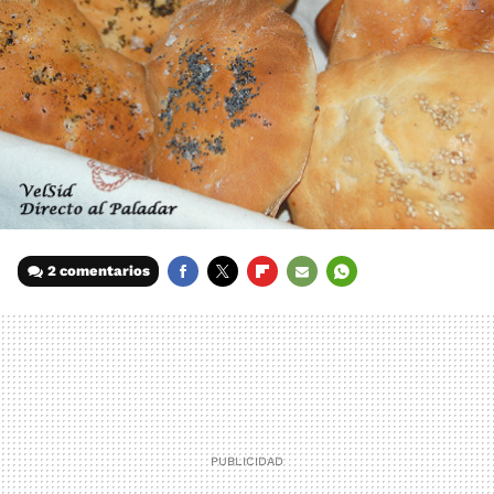
2 comentarios
FACEBOOK
TWITTER
FLIPBOARD
E-
WHATSAPP
MAIL