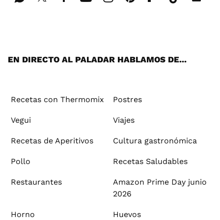
Wh
Twi
Fac
You
Inst
Pint
Flip
Tikt
E-
ats
tter
ebo
tub
agr
ere
boa
ok
mai
App
ok
e
am
st
rd
l
EN DIRECTO AL PALADAR HABLAMOS DE...
Recetas con Thermomix
Postres
Vegui
Viajes
Recetas de Aperitivos
Cultura gastronómica
Pollo
Recetas Saludables
Restaurantes
Amazon Prime Day junio
2026
Horno
Huevos