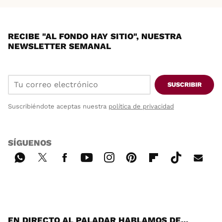
RECIBE "AL FONDO HAY SITIO", NUESTRA
NEWSLETTER SEMANAL
SUSCRIBIR
Suscribiéndote aceptas nuestra
política de privacidad
SÍGUENOS
Wh
Twi
Fac
You
Inst
Pint
Flip
Tikt
E-
ats
tter
ebo
tub
agr
ere
boa
ok
mai
App
ok
e
am
st
rd
l
EN DIRECTO AL PALADAR HABLAMOS DE...