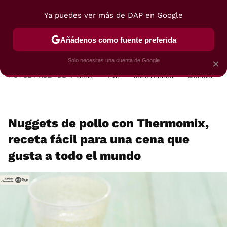
Ya puedes ver más de DAP en Google
MENÚ
NUEVO
Añádenos como fuente preferida
POSTRES
VIAJES
SELECCIÓN
VEGUI
Solo necesitas una cuenta de Google
×
HOY SE HABLA DE
Cena
Lidl
José Andrés
Mundial
Nuggets de pollo con Thermomix,
receta fácil para una cena que
gusta a todo el mundo