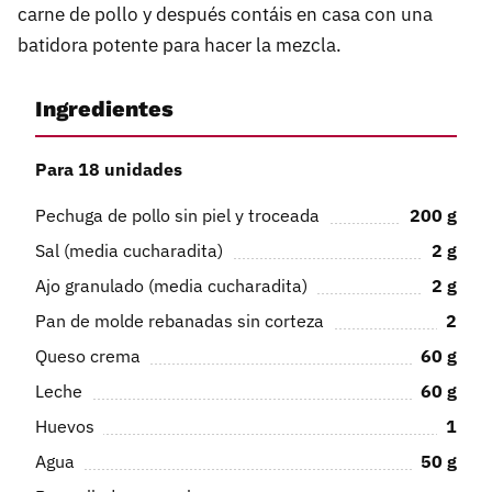
carne de pollo y después contáis en casa con una
batidora potente para hacer la mezcla.
Ingredientes
Para 18 unidades
Pechuga de pollo sin piel y troceada
200
g
Sal (media cucharadita)
2
g
Ajo granulado (media cucharadita)
2
g
Pan de molde rebanadas sin corteza
2
Queso crema
60
g
Leche
60
g
Huevos
1
Agua
50
g