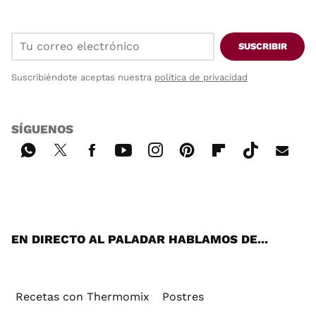
SUSCRIBIR
Suscribiéndote aceptas nuestra
política de privacidad
SÍGUENOS
Wh
Twi
Fac
You
Inst
Pint
Flip
Tikt
E-
ats
tter
ebo
tub
agr
ere
boa
ok
mai
App
ok
e
am
st
rd
l
EN DIRECTO AL PALADAR HABLAMOS DE...
Recetas con Thermomix
Postres