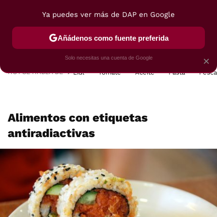
Ya puedes ver más de DAP en Google
MENÚ
NUEVO
Añádenos como fuente preferida
POSTRES
VIAJES
SELECCIÓN
VEGUI
Solo necesitas una cuenta de Google
×
HOY SE HABLA DE
Lidl
Tomate
Aceite
Pasta
Pesc
Alimentos con etiquetas
antiradiactivas