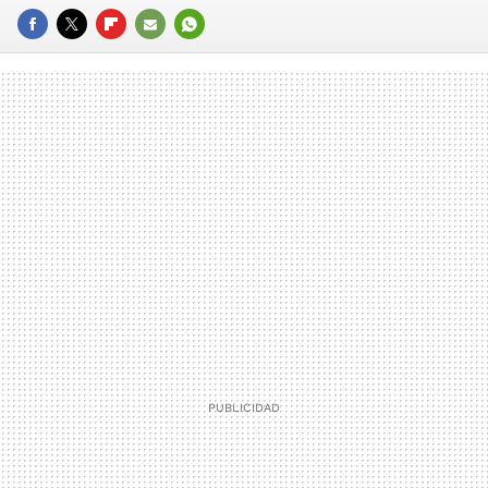
FACEBOOK
TWITTER
FLIPBOARD
E-
WHATSAPP
MAIL