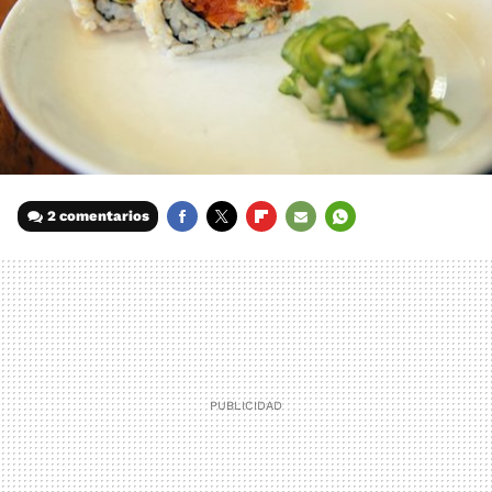
2 comentarios
FACEBOOK
TWITTER
FLIPBOARD
E-
WHATSAPP
MAIL