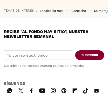
TEMAS DE INTERÉS
Ensaladilla rusa
Gazpacho
Salmore
RECIBE "AL FONDO HAY SITIO", NUESTRA
NEWSLETTER SEMANAL
SUSCRIBIR
Suscribiéndote aceptas nuestra
política de privacidad
SÍGUENOS
Wh
Twi
Fac
You
Inst
Pint
Flip
Tikt
E-
ats
tter
ebo
tub
agr
ere
boa
ok
mai