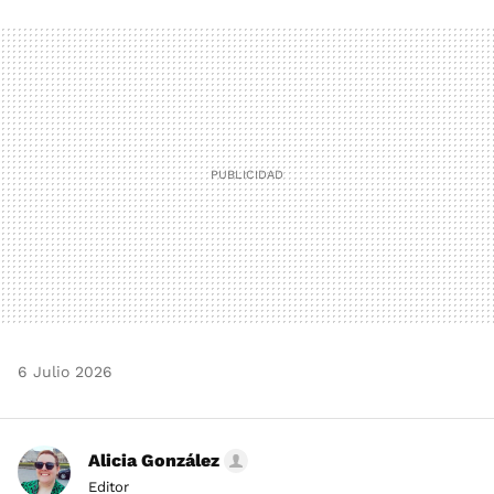
FACEBOOK
TWITTER
FLIPBOARD
E-
WHATSAPP
MAIL
6 Julio 2026
Alicia González
Editor