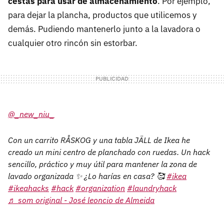
cestas para usar de almacenamiento
. Por ejemplo,
para dejar la plancha, productos que utilicemos y
demás. Pudiendo mantenerlo junto a la lavadora o
cualquier otro rincón sin estorbar.
@_new_niu_
Con un carrito RÅSKOG y una tabla JÄLL de Ikea he
creado un mini centro de planchado con ruedas. Un hack
sencillo, práctico y muy útil para mantener la zona de
lavado organizada ✨ ¿Lo harías en casa? 🥰
#ikea
#ikeahacks
#hack
#organization
#laundryhack
♬ som original - José leoncio de Almeida