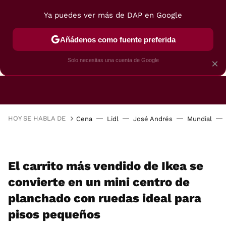
Ya puedes ver más de DAP en Google
Añádenos como fuente preferida
CAFETERAS
FREIDORAS DE AIRE
GUÍAS DE 
Solo necesitas una cuenta de Google
×
HOY SE HABLA DE
Cena
Lidl
José Andrés
Mundial
El carrito más vendido de Ikea se
convierte en un mini centro de
planchado con ruedas ideal para
pisos pequeños