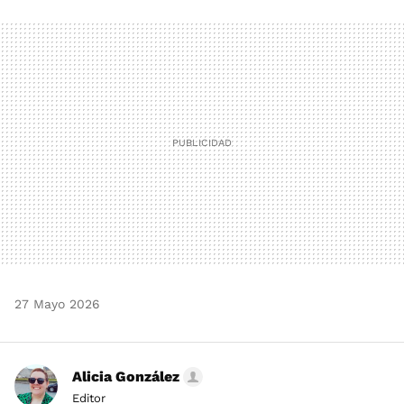
FACEBOOK
TWITTER
FLIPBOARD
E-
WHATSAPP
MAIL
27 Mayo 2026
Alicia González
Editor