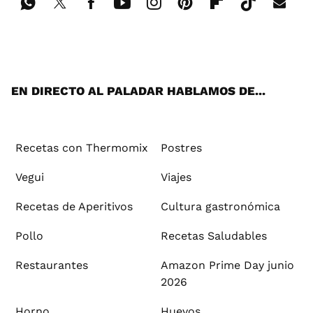
Wh
Twi
Fac
You
Inst
Pint
Flip
Tikt
E-
ats
tter
ebo
tub
agr
ere
boa
ok
mai
App
ok
e
am
st
rd
l
EN DIRECTO AL PALADAR HABLAMOS DE...
Recetas con Thermomix
Postres
Vegui
Viajes
Recetas de Aperitivos
Cultura gastronómica
Pollo
Recetas Saludables
Restaurantes
Amazon Prime Day junio
2026
Horno
Huevos