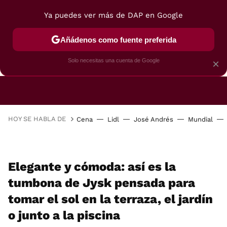
Ya puedes ver más de DAP en Google
Añádenos como fuente preferida
CAFETERAS
FREIDORAS DE AIRE
GUÍAS DE 
Solo necesitas una cuenta de Google
×
HOY SE HABLA DE
Cena
Lidl
José Andrés
Mundial
Elegante y cómoda: así es la
tumbona de Jysk pensada para
tomar el sol en la terraza, el jardín
o junto a la piscina