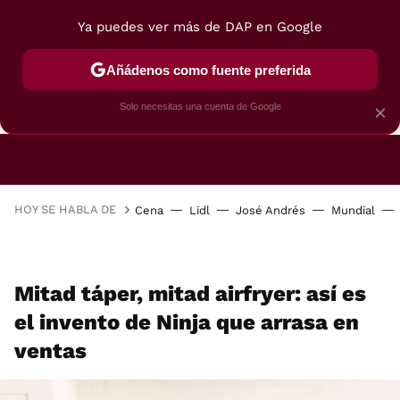
Ya puedes ver más de DAP en Google
Añádenos como fuente preferida
CAFETERAS
FREIDORAS DE AIRE
GUÍAS DE 
Solo necesitas una cuenta de Google
×
HOY SE HABLA DE
Cena
Lidl
José Andrés
Mundial
Mitad táper, mitad airfryer: así es
el invento de Ninja que arrasa en
ventas