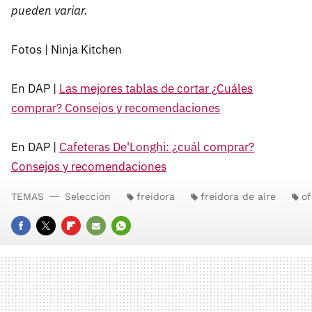
pueden variar.
Fotos | Ninja Kitchen
En DAP |
Las mejores tablas de cortar ¿Cuáles
comprar? Consejos y recomendaciones
En DAP |
Cafeteras De'Longhi: ¿cuál comprar?
Consejos y recomendaciones
TEMAS
Selección
freidora
freidora de aire
of
FACEBOOK
TWITTER
FLIPBOARD
E-
WHATSAPP
MAIL