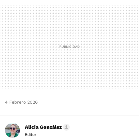
FACEBOOK
TWITTER
FLIPBOARD
E-
WHATSAPP
MAIL
4 Febrero 2026
Alicia González
Editor