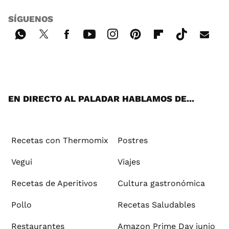
SÍGUENOS
Wh
Twi
Fac
You
Inst
Pint
Flip
Tikt
E-
ats
tter
ebo
tub
agr
ere
boa
ok
mai
App
ok
e
am
st
rd
l
EN DIRECTO AL PALADAR HABLAMOS DE...
Recetas con Thermomix
Postres
Vegui
Viajes
Recetas de Aperitivos
Cultura gastronómica
Pollo
Recetas Saludables
Restaurantes
Amazon Prime Day junio